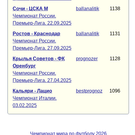
Сочи - ЦСКА М
ballanalitik
1138
Чемпионат России.
Премьер-Лига. 22.09.2025
Ростов - Краснодар
ballanalitik
1131
Чемпионат России.
Премьер-Лига. 27.09.2025
Крылья Советов - ФК
prognozer
1128
Оренбург
Чемпионат России.
Премьер-Лига. 27.04.2025
Кальяри - Лацио
bestprognoz
1096
Чемпионат Италии.
03.02.2025
Чемпионат мира по футболу 2026