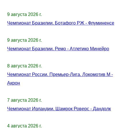
9 августа 2026 г.
Чемпионат Бразилии. Ботафого РЖ - Флуминенсе
9 августа 2026 г.
Чемпионат Бразилии. Ремо - Атлетико Минейро
8 августа 2026 г.
Чемпионат России. Премьер-Лига. Локомотив М -
Акрон
7 августа 2026 г.
Чемпионат Ирландии. Шамрок Роверс - Дандолк
4 августа 2026 г.