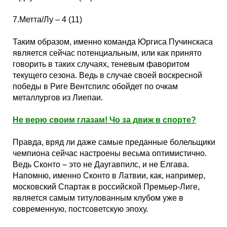
7.Метта/Лу – 4 (11)
Таким образом, именно команда Юргиса Пучинскаса
является сейчас потенциальным, или как принято
говорить в таких случаях, теневым фаворитом
текущего сезона. Ведь в случае своей воскресной
победы в Риге Вентспилс обойдет по очкам
металлургов из Лиепаи.
Не верю своим глазам! Чо за движ в спорте?
Правда, вряд ли даже самые преданные болельщики
чемпиона сейчас настроены весьма оптимистично.
Ведь Сконто – это не Даугавпилс, и не Елгава.
Напомню, именно Сконто в Латвии, как, например,
московский Спартак в российской Премьер-Лиге,
является самым титулованным клубом уже в
современную, постсоветскую эпоху.