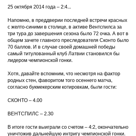
25 октября 2014 года – 2:4...
Напомню, в преддверии последней встречи красных
с желто-синими в столице, в активе Вентспилса за
три тура до завершения сезона было 72 очка. А вот в
общем зачете главного преследователя Сконто было
70 баллов. И в случае своей домашней победы
самый титулованный клуб Латвии становился бы
лидером чемпионской гонки.
Хотя, давайте вспомним, что несмотря на фактор
родных стен, фаворитом того осеннего матча,
согласно букмекерским котировкам, были гости:
СКОНТО – 4.00
ВЕНТСПИЛС – 2.30
В итоге гости выиграли со счетом – 4:2, окончательно
уничтожив дальнейшую интригу чемпионской гонки.