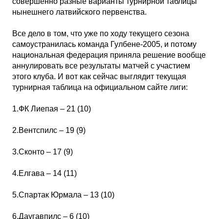
совершенно разные варианты турнирной таблицы
нынешнего латвийского первенства.
Все дело в том, что уже по ходу текущего сезона
самоустранилась команда Гулбене-2005, и потому
национальная федерация приняла решение вообще
аннулировать все результаты матчей с участием
этого клуба. И вот как сейчас выглядит текущая
турнирная таблица на официальном сайте лиги:
1.ФК Лиепая – 21 (10)
2.Вентспилс – 19 (9)
3.Сконто – 17 (9)
4.Елгава – 14 (11)
5.Спартак Юрмала – 13 (10)
6.Даугавпилс – 6 (10)