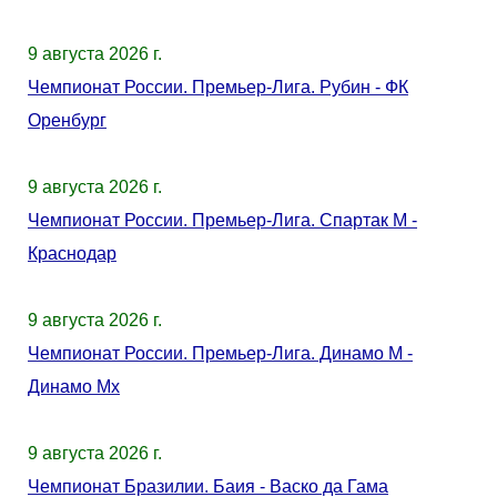
9 августа 2026 г.
Чемпионат России. Премьер-Лига. Рубин - ФК
Оренбург
9 августа 2026 г.
Чемпионат России. Премьер-Лига. Спартак М -
Краснодар
9 августа 2026 г.
Чемпионат России. Премьер-Лига. Динамо М -
Динамо Мх
9 августа 2026 г.
Чемпионат Бразилии. Баия - Васко да Гама