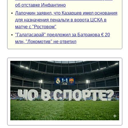
об отставке Инфантино
•
Лапочкин заявил, что Казарцев имел основания
для назначения пенальти в ворота ЦСКА в
матче с "Ростовом"
•
"Галатасарай" предложил за Батракова € 20
млн, "Локомотив" не ответил