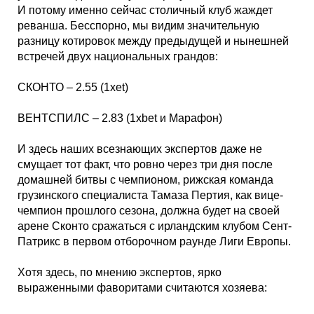
И потому именно сейчас столичный клуб жаждет
реванша. Бесспорно, мы видим значительную
разницу котировок между предыдущей и нынешней
встречей двух национальных грандов:
СКОНТО – 2.55 (1xet)
ВЕНТСПИЛС – 2.83 (1xbet и Марафон)
И здесь наших всезнающих экспертов даже не
смущает тот факт, что ровно через три дня после
домашней битвы с чемпионом, рижская команда
грузинского специалиста Тамаза Пертия, как вице-
чемпион прошлого сезона, должна будет на своей
арене Сконто сражаться с ирландским клубом Сент-
Патрикс в первом отборочном раунде Лиги Европы.
Хотя здесь, по мнению экспертов, ярко
выраженными фаворитами считаются хозяева: