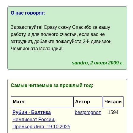
О нас говорят:
Здравствуйте! Сразу скажу Спасибо за вашу
работу, и для полного счастья, если вас не
затруднит, добавьте пожалуйста 2-й дивизион
Чемпионата Исландии!
sandro, 2 июля 2009 г.
Самые читаемые за прошлый год:
Матч
Автор
Читали
Рубин - Балтика
bestprognoz
1594
Чемпионат России.
Премьер-Лига. 19.10.2025