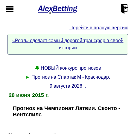
Перейти в полную версию
Главная
«Реал» сделает самый дорогой трансфер в своей
истории
Кабинет
Контакты
🔔
НОВЫЙ конкурс прогнозов
►
Прогноз на Спартак М - Краснодар.
Новости спорта
9 августа 2026 г.
28 июня 2015 г.
Всё о сайте
►
Прогноз на Чемпионат Латвии. Сконто -
Вентспилс
Прогнозы
Описание
►