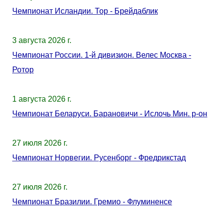
Чемпионат Исландии. Тор - Брейдаблик
3 августа 2026 г.
Чемпионат России. 1-й дивизион. Велес Москва -
Ротор
1 августа 2026 г.
Чемпионат Беларуси. Барановичи - Ислочь Мин. р-он
27 июля 2026 г.
Чемпионат Норвегии. Русенборг - Фредрикстад
27 июля 2026 г.
Чемпионат Бразилии. Гремио - Флуминенсе