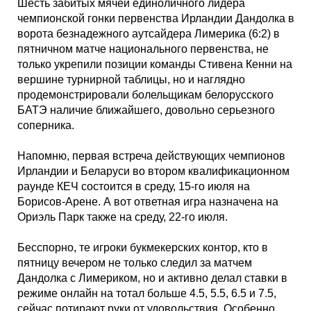
Таблицы
Ответы на вопросы
Бесплатные
►
Шесть забитых мячей единоличного лидера
чемпионской гонки первенства Ирландии Дандолка в
ворота безнадежного аутсайдера Лимерика (6:2) в
Еврокубки
Отзывы
Платные
Чемпионатов
►
пятничном матче национального первенства, не
только укрепили позиции команды Стивена Кенни на
вершине турнирной таблицы, но и наглядно
Инструменты
Новости
Статистика
Серии
Лига Чемпионов
►
продемонстрировали болельщикам белорусского
БАТЭ наличие ближайшего, довольно серьезного
Telegram Bot
Партнёрка
Лига Европы
Поиск команд
соперника.
Напомню, первая встреча действующих чемпионов
Вакансии
Лига Конференций
Расчёт системы
Ирландии и Беларуси во втором квалификационном
раунде КЕЧ состоится в среду, 15-го июля на
Реклама
Чемпионат Мира
На что ставят?
Борисов-Арене. А вот ответная игра назначена на
Ориэль Парк также на среду, 22-го июля.
RSS
Чемпионат Европы
Telegram Bot
Бесспорно, те игроки букмекерских контор, кто в
пятницу вечером не только следил за матчем
Дандолка с Лимериком, но и активно делал ставки в
Контакты
Кубок Мира (отбор)
режиме онлайн на тотал больше 4.5, 5.5, 6.5 и 7.5,
сейчас потирают руки от удовольствия. Особенно