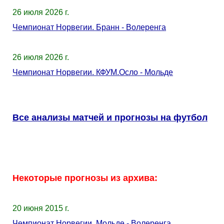
26 июля 2026 г.
Чемпионат Норвегии. Бранн - Волеренга
26 июля 2026 г.
Чемпионат Норвегии. КФУМ.Осло - Мольде
Все анализы матчей и прогнозы на футбол
Некоторые прогнозы из архива:
20 июня 2015 г.
Чемпионат Норвегии. Мольде - Волеренга