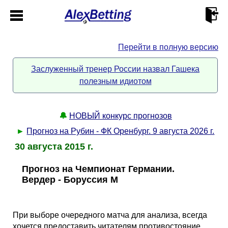
Перейти в полную версию
Главная
Заслуженный тренер России назвал Гашека
полезным идиотом
Кабинет
Контакты
🔔
НОВЫЙ конкурс прогнозов
►
Прогноз на Рубин - ФК Оренбург. 9 августа 2026 г.
Новости спорта
30 августа 2015 г.
Прогноз на Чемпионат Германии.
Всё о сайте
►
Вердер - Боруссия М
Прогнозы
Описание
►
При выборе очередного матча для анализа, всегда
хочется предоставить читателям противостояние