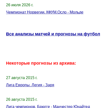
26 июля 2026 г.
Чемпионат Норвегии. КФУМ.Осло - Мольде
Все анализы матчей и прогнозы на футбол
Некоторые прогнозы из архива:
27 августа 2015 г.
Лига Европы. Легия - Заря
26 августа 2015 г.
Лига чемпионов. Брюгге - Манчестер Юнайтед