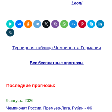
Leoni
Турнирная таблица Чемпионата Германии
Все бесплатные прогнозы
Последние прогнозы:
9 августа 2026 г.
Чемпионат России. Премьер-Лига. Рубин - ФК