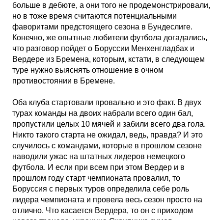
больше в дебюте, а они того не продемонстрировали,
Кубок Европы (отбор)
но в тоже время считаются потенциальными
фаворитами предстоящего сезона в Бундеслиге.
Лига Наций
Конечно, же опытные любители футбола догадались,
что разговор пойдет о Боруссии Менхенгладбах и
Вердере из Бремена, которым, кстати, в следующем
туре нужно выяснять отношение в очном
противостоянии в Бремене.
Оба клуба стартовали провально и это факт. В двух
турах команды на двоих набрали всего один бал,
пропустили целых 10 мячей и забили всего два гола.
Никто такого старта не ожидал, ведь, правда? И это
случилось с командами, которые в прошлом сезоне
наводили ужас на штатных лидеров немецкого
футбола. И если при всем при этом Вердер и в
прошлом году старт чемпионата провалил, то
Боруссия с первых туров определила себе роль
лидера чемпионата и провела весь сезон просто на
отлично. Что касается Вердера, то он с приходом