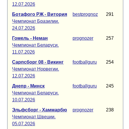
12.07.2026
Ботафого РЖ - Витория
bestprognoz
291
Чемпионат Бразилии.
24.07.2026
Гомель - Неман
prognozer
257
Чемпионат Беларуси.
11.07.2026
Сарпсборг 08 - Викинг
footballguru
254
Чемпионат Норвегии.
12.07.2026
Днепр - Минск
footballguru
245
Чемпионат Беларуси.
10.07.2026
Эльфсборг - Хаммарбю
prognozer
238
Чемпионат Швеции.
05.07.2026