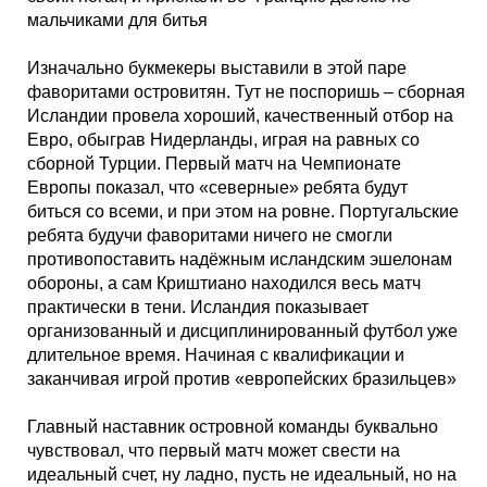
Кубок Европы (отбор)
мальчиками для битья
Изначально букмекеры выставили в этой паре
Лига Наций
фаворитами островитян. Тут не поспоришь – сборная
Исландии провела хороший, качественный отбор на
Евро, обыграв Нидерланды, играя на равных со
сборной Турции. Первый матч на Чемпионате
Европы показал, что «северные» ребята будут
биться со всеми, и при этом на ровне. Португальские
ребята будучи фаворитами ничего не смогли
противопоставить надёжным исландским эшелонам
обороны, а сам Криштиано находился весь матч
практически в тени. Исландия показывает
организованный и дисциплинированный футбол уже
длительное время. Начиная с квалификации и
заканчивая игрой против «европейских бразильцев»
Главный наставник островной команды буквально
чувствовал, что первый матч может свести на
идеальный счет, ну ладно, пусть не идеальный, но на