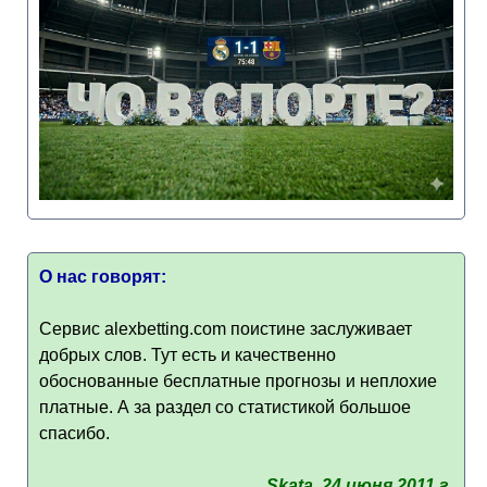
О нас говорят:
Сервис alexbetting.com поистине заслуживает
добрых слов. Тут есть и качественно
обоснованные бесплатные прогнозы и неплохие
платные. А за раздел со статистикой большое
спасибо.
Skata, 24 июня 2011 г.