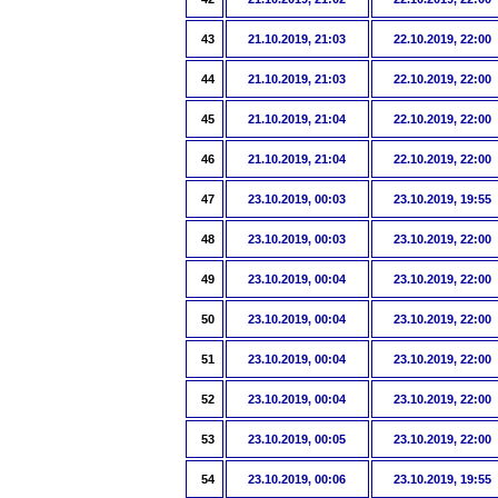
43
21.10.2019, 21:03
22.10.2019, 22:00
44
21.10.2019, 21:03
22.10.2019, 22:00
45
21.10.2019, 21:04
22.10.2019, 22:00
46
21.10.2019, 21:04
22.10.2019, 22:00
47
23.10.2019, 00:03
23.10.2019, 19:55
48
23.10.2019, 00:03
23.10.2019, 22:00
49
23.10.2019, 00:04
23.10.2019, 22:00
50
23.10.2019, 00:04
23.10.2019, 22:00
51
23.10.2019, 00:04
23.10.2019, 22:00
52
23.10.2019, 00:04
23.10.2019, 22:00
53
23.10.2019, 00:05
23.10.2019, 22:00
54
23.10.2019, 00:06
23.10.2019, 19:55