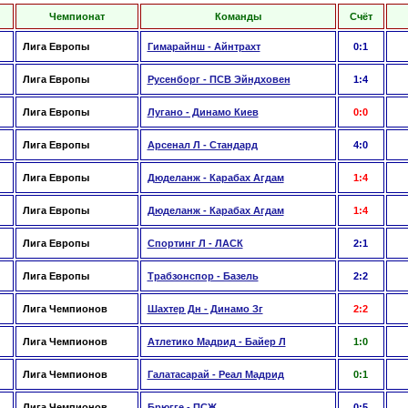
Чемпионат
Команды
Счёт
Лига Европы
Гимарайнш - Айнтрахт
0:1
Лига Европы
Русенборг - ПСВ Эйндховен
1:4
Лига Европы
Лугано - Динамо Киев
0:0
Лига Европы
Арсенал Л - Стандард
4:0
Лига Европы
Дюделанж - Карабах Агдам
1:4
Лига Европы
Дюделанж - Карабах Агдам
1:4
Лига Европы
Спортинг Л - ЛАСК
2:1
Лига Европы
Трабзонспор - Базель
2:2
Лига Чемпионов
Шахтер Дн - Динамо Зг
2:2
Лига Чемпионов
Атлетико Мадрид - Байер Л
1:0
Лига Чемпионов
Галатасарай - Реал Мадрид
0:1
Лига Чемпионов
Брюгге - ПСЖ
0:5