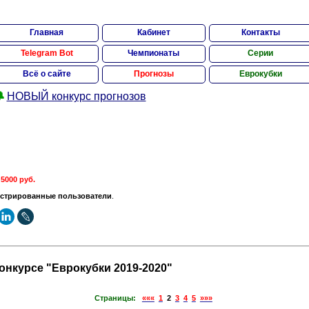
Главная
Кабинет
Контакты
Telegram Bot
Чемпионаты
Серии
Всё о сайте
Прогнозы
Еврокубки

НОВЫЙ конкурс прогнозов
5000 руб.
истрированные пользователи
.
онкурсе "Еврокубки 2019-2020"
Страницы:
«««
1
2
3
4
5
»»»