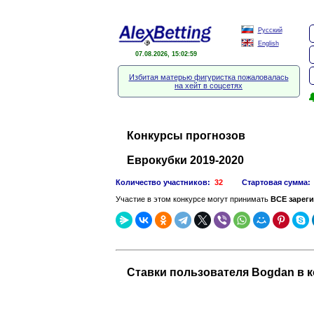
Русский
English
07.08.2026, 15:02:59
Избитая матерью фигуристка пожаловалась
на хейт в соцсетях

Конкурсы прогнозов
Еврокубки 2019-2020
Количество участников:
32
Стартовая сумма:
Участие в этом конкурсе могут принимать
ВСЕ зарег
Cтавки пользователя Bogdan в к