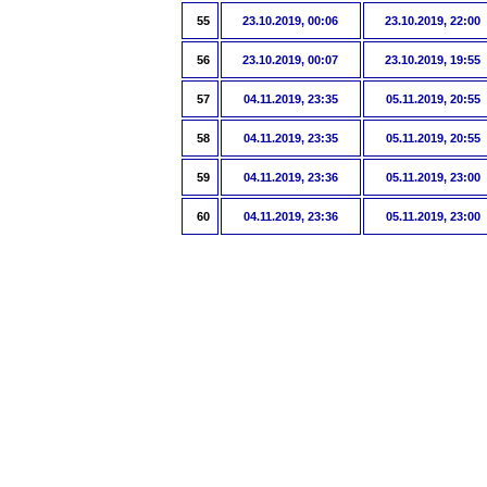
55
23.10.2019, 00:06
23.10.2019, 22:00
56
23.10.2019, 00:07
23.10.2019, 19:55
57
04.11.2019, 23:35
05.11.2019, 20:55
58
04.11.2019, 23:35
05.11.2019, 20:55
59
04.11.2019, 23:36
05.11.2019, 23:00
60
04.11.2019, 23:36
05.11.2019, 23:00