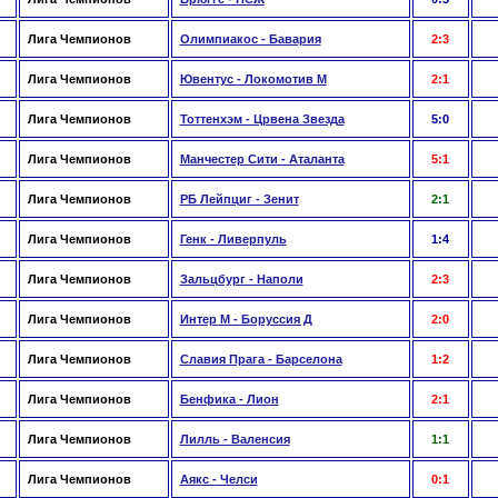
Лига Чемпионов
Олимпиакос - Бавария
2:3
Лига Чемпионов
Ювентус - Локомотив М
2:1
Лига Чемпионов
Тоттенхэм - Црвена Звезда
5:0
Лига Чемпионов
Манчестер Сити - Аталанта
5:1
Лига Чемпионов
РБ Лейпциг - Зенит
2:1
Лига Чемпионов
Генк - Ливерпуль
1:4
Лига Чемпионов
Зальцбург - Наполи
2:3
Лига Чемпионов
Интер М - Боруссия Д
2:0
Лига Чемпионов
Славия Прага - Барселона
1:2
Лига Чемпионов
Бенфика - Лион
2:1
Лига Чемпионов
Лилль - Валенсия
1:1
Лига Чемпионов
Аякс - Челси
0:1