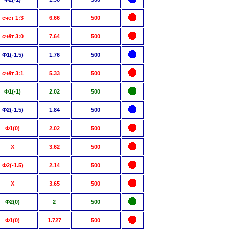
счёт 1:3
6.66
500
счёт 3:0
7.64
500
Ф1(-1.5)
1.76
500
счёт 3:1
5.33
500
Ф1(-1)
2.02
500
Ф2(-1.5)
1.84
500
Ф1(0)
2.02
500
X
3.62
500
Ф2(-1.5)
2.14
500
X
3.65
500
Ф2(0)
2
500
Ф1(0)
1.727
500