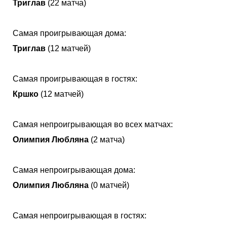
Триглав
(22 матча)
Самая проигрывающая дома:
Триглав
(12 матчей)
Самая проигрывающая в гостях:
Кршко
(12 матчей)
Самая непроигрывающая во всех матчах:
Олимпия Любляна
(2 матча)
Самая непроигрывающая дома:
Олимпия Любляна
(0 матчей)
Самая непроигрывающая в гостях: