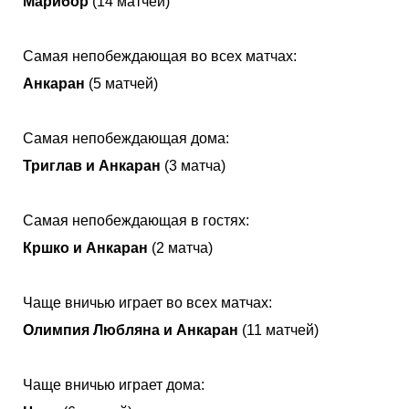
Марибор
(14 матчей)
Самая непобеждающая во всех матчах:
Анкаран
(5 матчей)
Самая непобеждающая дома:
Триглав и Анкаран
(3 матча)
Самая непобеждающая в гостях:
Кршко и Анкаран
(2 матча)
Чаще вничью играет во всех матчах:
Олимпия Любляна и Анкаран
(11 матчей)
Чаще вничью играет дома: