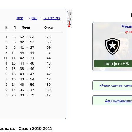
Все
 · 
Дома
 · 
В гостях
Чемп
   Н   П   Мячи       Очки     
до н
   4   6  52 - 23      73
   3   8  62 - 27      66
   8   8  41 - 27      59
   5  14  44 - 44      47
  11  11  42 - 31      44
Ботафого РЖ
   4  16  44 - 48      43
   9  13  38 - 40      42
   9  13  40 - 47      42
   6  15  43 - 54      42
   9  14  46 - 50      39
«Реал» сделает самы
   9  14  35 - 47      39
   3  26  30 - 79      12
Даку официально 
ионата. Сезон 2010-2011