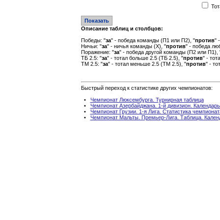
Тот
Описание таблиц и столбцов:
Победы: "
за
" - победа команды (П1 или П2), "
против
" 
Ничьи: "
за
" - ничья команды (Х), "
против
" - победа лю
Поражение: "
за
" - победа другой команды (П2 или П1), 
ТБ 2.5: "
за
" - тотал больше 2.5 (ТБ 2.5), "
против
" - то
ТМ 2.5: "
за
" - тотал меньше 2.5 (ТМ 2.5), "
против
" - т
Быстрый переход к статистике других чемпионатов:
•
Чемпионат Люксембурга. Турнирная таблица
•
Чемпионат Азербайджана. 1-й дивизион. Календарь
•
Чемпионат Грузии. 1-я Лига. Статистика чемпионат
•
Чемпионат Мальты. Премьер-Лига. Таблица. Кален