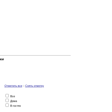
ки
Отметить все
::
Снять отметку
Все
Дома
В гостях