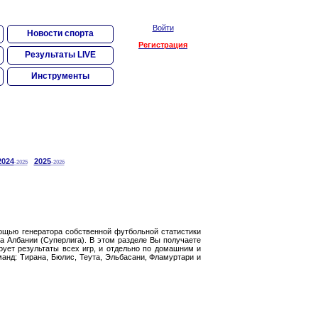
Войти
Новости спорта
Регистрация
Результаты LIVE
Инструменты
2024
2025
-2025
-2026
ощью генератора собственной футбольной статистики
а Албании (Суперлига). В этом разделе Вы получаете
ует результаты всех игр, и отдельно по домашним и
анд: Тирана, Бюлис, Теута, Эльбасани, Фламуртари и