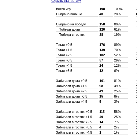
Скрыть статистику
Всего игр
198
100%
Сыграно вничью
40
20%
Сыграно на победу
158
80%
Победы дома
120
61%
Победы в гостях
38
19%
Тотал >0.5
176
89%
Тотал >1.5
139
70%
Тотал >2.5
102
52%
Тотал >3.5
57
29%
Тотал >4.5
24
12%
Тотал >5.5
12
6%
Забивали дома >0.5
161
81%
Забивали дома >1.5
98
49%
Забивали дома >2.5
49
25%
Забивали дома >3.5
15
8%
Забивали дома >4.5
5
3%
Забивали в гостях >0.5
115
58%
Забивали в гостях >1.5
49
25%
Забивали в гостях >2.5
14
7%
Забивали в гостях >3.5
4
2%
Забивали в гостях >4.5
1
1%