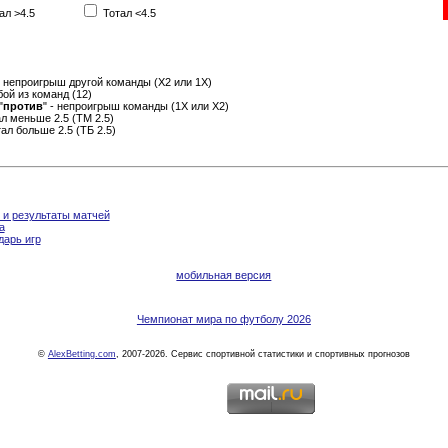
ал >4.5
Тотал <4.5
- непроигрыш другой команды (Х2 или 1Х)
бой из команд (12)
"
против
" - непроигрыш команды (1Х или Х2)
тал меньше 2.5 (ТМ 2.5)
отал больше 2.5 (ТБ 2.5)
 и результаты матчей
а
дарь игр
мобильная версия
Чемпионат мира по футболу 2026
©
AlexBetting.com
, 2007-2026. Сервис спортивной статистики и спортивных прогнозов