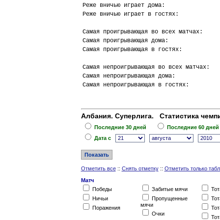
Реже вничью играет дома:                
Реже вничью играет в гостях:            
Самая проигрывающая во всех матчах:     
Самая проигрывающая дома:               
Самая проигрывающая в гостях:           
Самая непроигрывающая во всех матчах:   
Самая непроигрывающая дома:             
Самая непроигрывающая в гостях:         
Албания. Суперлига. Статистика чемпи
Последние 30 дней
Последние 60 дней
Дата c
Отметить все
::
Снять отметку
::
Отметить только таб
Матч
Победы
Забитые мячи
Тот
Ничьи
Пропущенные
Тот
мячи
Поражения
Тот
Очки
Тот