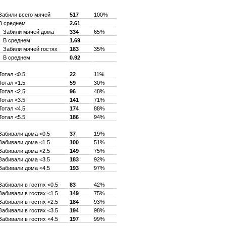
Забили всего мячей
517
100%
В среднем
2.61
Забили мячей дома
334
65%
В среднем
1.69
Забили мячей гостях
183
35%
В среднем
0.92
Тотал <0.5
22
11%
Тотал <1.5
59
30%
Тотал <2.5
96
48%
Тотал <3.5
141
71%
Тотал <4.5
174
88%
Тотал <5.5
186
94%
Забивали дома <0.5
37
19%
Забивали дома <1.5
100
51%
Забивали дома <2.5
149
75%
Забивали дома <3.5
183
92%
Забивали дома <4.5
193
97%
Забивали в гостях <0.5
83
42%
Забивали в гостях <1.5
149
75%
Забивали в гостях <2.5
184
93%
Забивали в гостях <3.5
194
98%
Забивали в гостях <4.5
197
99%