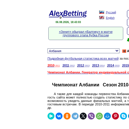
Русский
English
06.08.2026, 18:43:04
«Зенит» обыграл «Балтику» в матче
группового этапа Кубка России

А
Подробная футбольная статистика всех матчей
за пос
2010
2011
2012
2013
2014
2015
-2011
-2012
-2013
-2014
-2015
Чемпионат Албании. Генератор индивидуальной с
Чемпионат Албании Сезон 2010
А также для каждой команды первенства Албании
гость сайта может полностью создать статистику по
возможность увидеть данные финальных матчей, а т
гостевым встречам. В периоде 2010-2011 информатив
др.