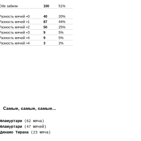
Обе забили
100
51%
Разность мячей =0
40
20%
Разность мячей =1
87
44%
Разность мячей =2
50
25%
Разность мячей =3
9
5%
Разность мячей =4
9
5%
Разность мячей >4
3
2%
 Самые, самые, самые...
Фламуртари
 (62 мяча)
Фламуртари
 (47 мячей)
Динамо Тирана
 (23 мяча)