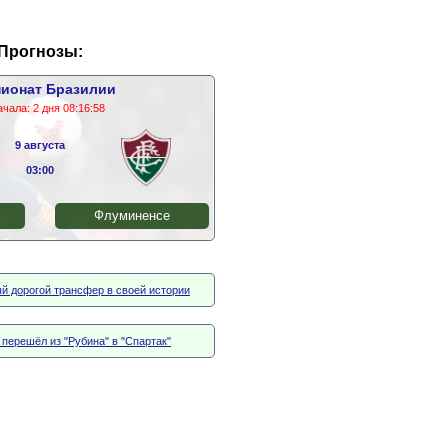
Прогнозы:
ионат Бразилии
ачала:
2 дня 08:16:57
9 августа
03:00
Флуминенсе
й дорогой трансфер в своей истории
перешёл из "Рубина" в "Спартак"