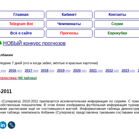
Главная
Кабинет
Контакты
Telegram Bot
Чемпионаты
Серии
Всё о сайте
Прогнозы
Еврокубки

НОВЫЙ конкурс прогнозов
лбания
ледние 7 дней (кто и когда забил, жёлтые и красные карточки)
2016
2017
2018
2019
2020
2021
2022
2023
-2016
-2017
-2018
-2019
-2020
-2021
-2022
-2023
-2024
татистики
(60 таблиц)
-2011
 (Суперлига) 2010-2011 прилагается исключительная информация по сериям. С пом
 собственным показателям. В этом блоке изображена футбольная информация турнир
акже расписание ещё не состоявшихся матчей. Информативная таблица демонстрир
ная таблица чемпионата Албании (Суперлига) представлена таковыми составами ком