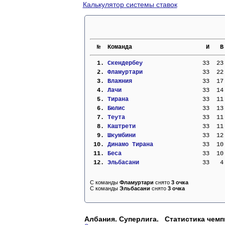
Калькулятор системы ставок
  №  Команда                     И   В
  1. 
Скендербеу               
  33  23
  2. 
Фламуртари               
  33  22
  3. 
Влажния                  
  33  17
  4. 
Лачи                     
  33  14
  5. 
Тирана                   
  33  11
  6. 
Бюлис                    
  33  13
  7. 
Теута                    
  33  11
  8. 
Каштрети                 
  33  11
  9. 
Шкумбини                 
  33  12
 10. 
Динамо Тирана            
  33  10
 11. 
Беса                     
  33  10
 12. 
Эльбасани                
  33   4
С команды
Фламуртари
снято
3 очка
С команды
Эльбасани
снято
3 очка
Албания. Суперлига. Статистика чемп