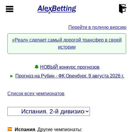
Перейти в полную версию
Главная
«Реал» сделает самый дорогой трансфер в своей
истории
Кабинет
Контакты
🔔
НОВЫЙ конкурс прогнозов
►
Прогноз на Рубин - ФК Оренбург. 9 августа 2026 г.
Новости спорта
Список всех чемпионатов
Всё о сайте
►
Прогнозы
Описание
►
Испания
. Другие чемпионаты: