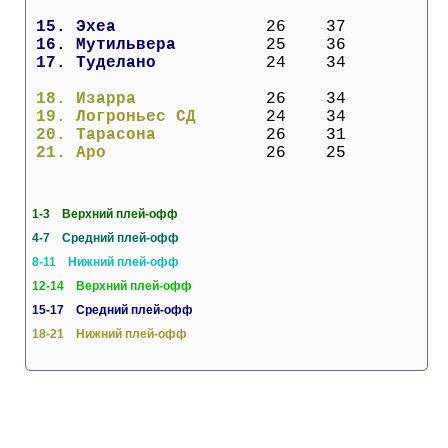
 15. 
Эхеа             
  26    37
 16. 
Мутильвера       
  25    36
 17. 
Туделано         
  24    34
 18. 
Изарра           
  26    34
 19. 
Логроньес СД     
  24    34
 20. 
Тарасона         
  26    31
 21. 
Аро              
  26    25
1-3 Верхний плей-офф
4-7 Средний плей-офф
8-11 Нижний плей-офф
12-14 Верхний плей-офф
15-17 Средний плей-офф
18-21 Нижний плей-офф