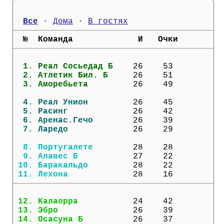
Кубок Европы (отбор)
Все
 · 
Дома
 · 
В гостях
Лига Наций
  №  Команда             И   Очки
  1. 
Реал Сосьедад Б  
  26    53
  2. 
Атлетик Бил. Б   
  26    51
  3. 
Аморебьета       
  26    49
  4. 
Реал Унион       
  26    45
  5. 
Расинг           
  26    42
  6. 
Аренас.Гечо      
  26    39
  7. 
Ларедо           
  26    29
  8. 
Португалете      
  28    28
  9. 
Алавес Б         
  27    22
 10. 
Баракальдо       
  28    22
 11. 
Лехона           
  28    16
 12. 
Калаорра         
  24    42
 13. 
Эбро             
  26    39
 14. 
Осасуна Б        
  26    37