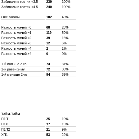
Забивали в гостях <3.5
239
100%
Забивали в гостях <4.5
240
100%
Обе забили
102
43%
Разность мячей =0
68
28%
Разность мячей =1
119
50%
Разность мячей =2
39
16%
Разность мячей =3
12
5%
Разность мячей =4
2
1%
Разность мячей >4
0
0%
1-й больше 2-го
74
31%
1-й равен 2-му
72
30%
1-й меньше 2-го
94
39%
Тайм-Тайм
П1П1
25
10%
П1X
37
15%
П1П2
21
9%
XП1
53
22%