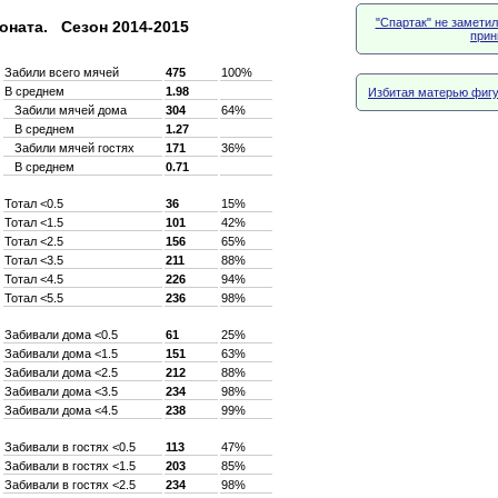
"Спартак" не замети
оната. Сезон 2014-2015
прин
Забили всего мячей
475
100%
В среднем
1.98
Избитая матерью фигу
Забили мячей дома
304
64%
В среднем
1.27
Забили мячей гостях
171
36%
В среднем
0.71
Тотал <0.5
36
15%
Тотал <1.5
101
42%
Тотал <2.5
156
65%
Тотал <3.5
211
88%
Тотал <4.5
226
94%
Тотал <5.5
236
98%
Забивали дома <0.5
61
25%
Забивали дома <1.5
151
63%
Забивали дома <2.5
212
88%
Забивали дома <3.5
234
98%
Забивали дома <4.5
238
99%
Забивали в гостях <0.5
113
47%
Забивали в гостях <1.5
203
85%
Забивали в гостях <2.5
234
98%