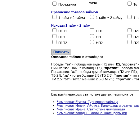
мячи
Поражения
Тот
Сравнение тоталов таймов
1 тайм > 2 тайма
1 тайм = 2 тайму
1 т
Исходы 1 тайм - 2 тайм
П1П1
НП1
П2
П1Н
НН
П2
П1П2
НП2
П2
Описание таблиц и столбцов:
Победы: "
за
" - победа команды (П1 или П2), "
против
" 
Ничьи: "
за
" - ничья команды (Х), "
против
" - победа лю
Поражение: "
за
" - победа другой команды (П2 или П1), 
ТБ 2.5: "
за
" - тотал больше 2.5 (ТБ 2.5), "
против
" - то
ТМ 2.5: "
за
" - тотал меньше 2.5 (ТМ 2.5), "
против
" - т
Быстрый переход к статистике других чемпионатов:
•
Чемпионат Египта. Турнирная таблица
•
Чемпионат Индии. Ай-лига. Календарь и результат
•
Чемпионат Ирана. Статистика чемпионата
•
Чемпионат Канады. Таблица. Календарь игр