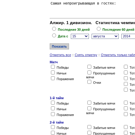
Самая непроигрывающая в гостях:         
Алжир. 1 дивизион. Статистика чемпио
Последние 30 дней
Последние 60 дней
Дата c
Отметить все
::
Снять отметку
::
Отметить только таб
Матч
Победы
Забитые мячи
Тот
Ничьи
Пропущенные
Тот
мячи
Поражения
Тот
Очки
Тот
Тот
1-й тайм
Победы
Забитые мячи
Тот
Ничьи
Пропущенные
Тот
мячи
Поражения
Тот
2-й тайм
Победы
Забитые мячи
Тот
Ничьи
Пропущенные
Тот