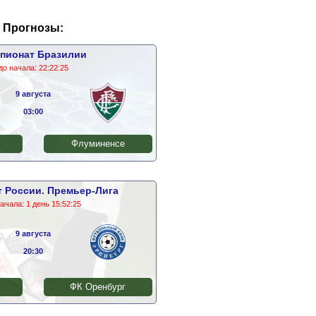
Прогнозы:
пионат Бразилии
до начала:
22:22:24
9 августа
03:00
Флуминенсе
 России. Премьер-Лига
начала:
1 день 15:52:24
9 августа
20:30
ФК Оренбург