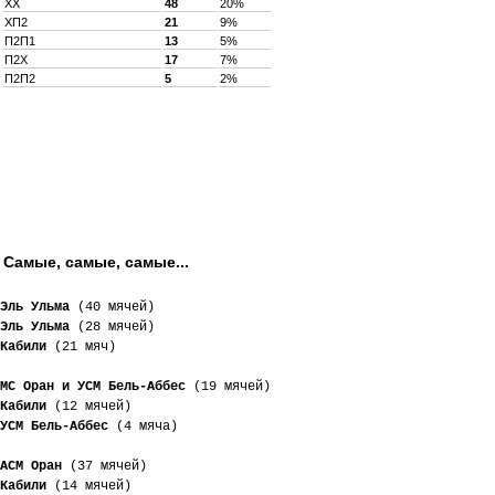
XX
48
20%
XП2
21
9%
П2П1
13
5%
П2X
17
7%
П2П2
5
2%
Самые, самые, самые...
Эль Ульма
 (40 мячей)
Эль Ульма
 (28 мячей)
Кабили
 (21 мяч)
МС Оран и УСМ Бель-Аббес
 (19 мячей)
Кабили
 (12 мячей)
УСМ Бель-Аббес
 (4 мяча)
АСМ Оран
 (37 мячей)
Кабили
 (14 мячей)