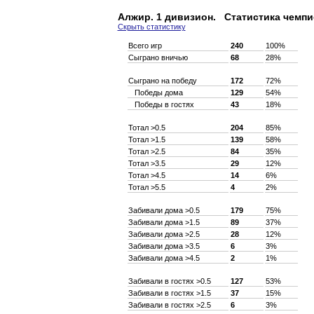
Алжир. 1 дивизион. Статистика чемпи
Скрыть статистику
Всего игр
240
100%
Сыграно вничью
68
28%
Сыграно на победу
172
72%
Победы дома
129
54%
Победы в гостях
43
18%
Тотал >0.5
204
85%
Тотал >1.5
139
58%
Тотал >2.5
84
35%
Тотал >3.5
29
12%
Тотал >4.5
14
6%
Тотал >5.5
4
2%
Забивали дома >0.5
179
75%
Забивали дома >1.5
89
37%
Забивали дома >2.5
28
12%
Забивали дома >3.5
6
3%
Забивали дома >4.5
2
1%
Забивали в гостях >0.5
127
53%
Забивали в гостях >1.5
37
15%
Забивали в гостях >2.5
6
3%