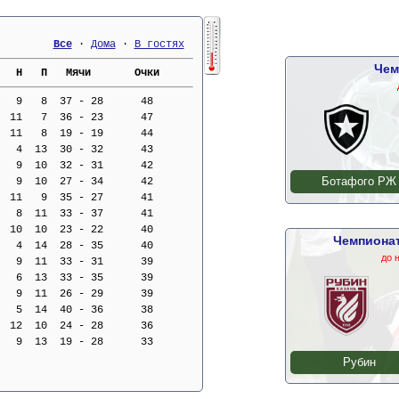
Все
 · 
Дома
 · 
В гостях
Чем
   Н   П   Мячи       Очки     
   9   8  37 - 28      48
  11   7  36 - 23      47
  11   8  19 - 19      44
   4  13  30 - 32      43
   9  10  32 - 31      42
Ботафого РЖ
   9  10  27 - 34      42
  11   9  35 - 27      41
   8  11  33 - 37      41
  10  10  23 - 22      40
Чемпионат
   4  14  28 - 35      40
до 
   9  11  33 - 31      39
   6  13  33 - 35      39
   9  11  26 - 29      39
   5  14  40 - 36      38
  12  10  24 - 28      36
   9  13  19 - 28      33
Рубин