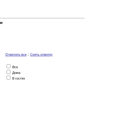
ки
Отметить все
::
Снять отметку
Все
Дома
В гостях