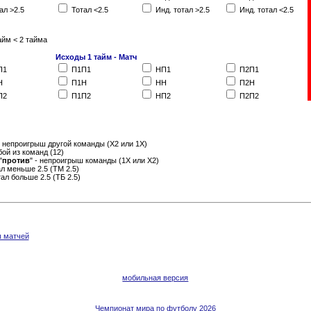
ал >2.5
Тотал <2.5
Инд. тотал >2.5
Инд. тотал <2.5
айм < 2 тайма
Исходы 1 тайм - Матч
П1
П1П1
НП1
П2П1
Н
П1Н
НН
П2Н
П2
П1П2
НП2
П2П2
- непроигрыш другой команды (Х2 или 1Х)
бой из команд (12)
"
против
" - непроигрыш команды (1Х или Х2)
тал меньше 2.5 (ТМ 2.5)
отал больше 2.5 (ТБ 2.5)
ы матчей
мобильная версия
Чемпионат мира по футболу 2026