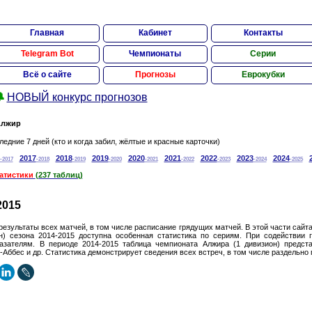
Главная
Кабинет
Контакты
Telegram Bot
Чемпионаты
Серии
Всё о сайте
Прогнозы
Еврокубки

НОВЫЙ конкурс прогнозов
лжир
ледние 7 дней (кто и когда забил, жёлтые и красные карточки)
2017
2018
2019
2020
2021
2022
2023
2024
-2017
-2018
-2019
-2020
-2021
-2022
-2023
-2024
-2025
татистики
(237 таблиц)
2015
результаты всех матчей, в том числе расписание грядущих матчей. В этой части сайт
) сезона 2014-2015 доступна особенная статистика по сериям. При содействии г
казателям. В периоде 2014-2015 таблица чемпионата Алжира (1 дивизион) предст
Аббес и др. Статистика демонстрирует сведения всех встреч, в том числе раздельно