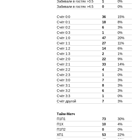
Забивали в гостях >3.5
1
0%
Забивали в гостях >4.5
0
0%
Счёт 0:0
36
15%
Счёт 0:1
18
8%
Счёт 0:2
6
3%
Счёт 0:3
1
0%
Счёт 1:0
47
20%
Счёт 1:1
27
11%
Счёт 1:2
14
6%
Счёт 1:3
2
1%
Счёт 2:0
22
9%
Счёт 2:1
33
14%
Счёт 2:2
4
2%
Счёт 2:3
1
0%
Счёт 3:0
7
3%
Счёт 3:1
8
3%
Счёт 3:2
6
3%
Счёт 3:3
1
0%
Счёт другой
7
3%
Тайм-Матч
П1П1
73
30%
П1X
10
4%
П1П2
0
0%
XП1
53
22%