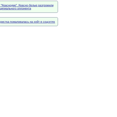
л "Краснодар". Красно-белые разгромили
ципиального оппонента
ристка пожаловалась на хейт в соцсетях