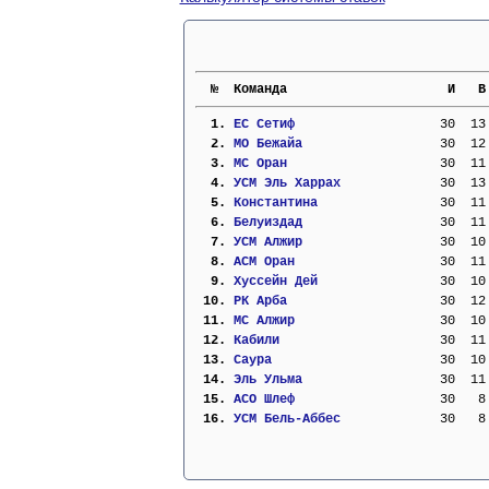
  №  Команда                     И   В
  1. 
ЕС Сетиф                 
  30  13
  2. 
МО Бежайа                
  30  12
  3. 
МС Оран                  
  30  11
  4. 
УСМ Эль Харрах           
  30  13
  5. 
Константина              
  30  11
  6. 
Белуиздад                
  30  11
  7. 
УСМ Алжир                
  30  10
  8. 
АСМ Оран                 
  30  11
  9. 
Хуссейн Дей              
  30  10
 10. 
РК Арба                  
  30  12
 11. 
МС Алжир                 
  30  10
 12. 
Кабили                   
  30  11
 13. 
Саура                    
  30  10
 14. 
Эль Ульма                
  30  11
 15. 
АСО Шлеф                 
  30   8
 16. 
УСМ Бель-Аббес           
  30   8