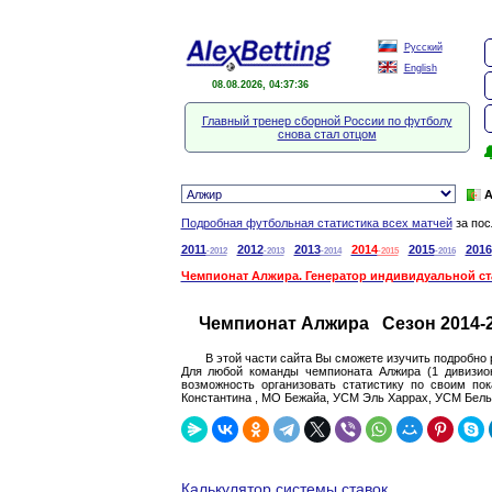
Русский
English
08.08.2026, 04:37:37
Главный тренер сборной России по футболу
снова стал отцом

А
Подробная футбольная статистика всех матчей
за пос
2011
2012
2013
2014
2015
2016
-2012
-2013
-2014
-2015
-2016
Чемпионат Алжира. Генератор индивидуальной с
Чемпионат Алжира Сезон 2014-
В этой части сайта Вы сможете изучить подробно 
Для любой команды чемпионата Алжира (1 дивизион
возможность организовать статистику по своим по
Константина , МО Бежайа, УСМ Эль Харрах, УСМ Бель-
Калькулятор системы ставок