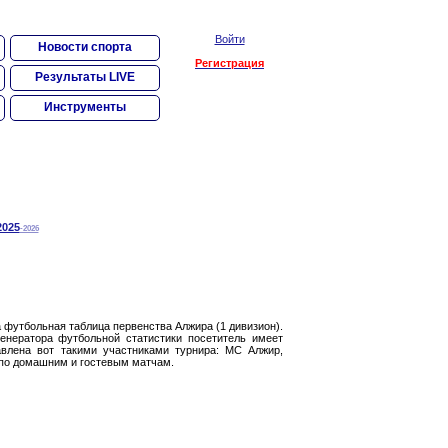
Войти
Новости спорта
Регистрация
Результаты LIVE
Инструменты
2025
-2026
а футбольная таблица первенства Алжира (1 дивизион).
енератора футбольной статистики посетитель имеет
авлена вот такими участниками турнира: МС Алжир,
 по домашним и гостевым матчам.