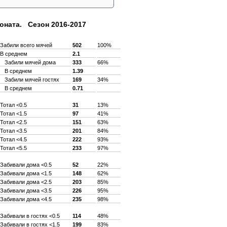
оната. Сезон 2016-2017
Забили всего мячей
502
100%
В среднем
2.1
Забили мячей дома
333
66%
В среднем
1.39
Забили мячей гостях
169
34%
В среднем
0.71
Тотал <0.5
31
13%
Тотал <1.5
97
41%
Тотал <2.5
151
63%
Тотал <3.5
201
84%
Тотал <4.5
222
93%
Тотал <5.5
233
97%
Забивали дома <0.5
52
22%
Забивали дома <1.5
148
62%
Забивали дома <2.5
203
85%
Забивали дома <3.5
226
95%
Забивали дома <4.5
235
98%
Забивали в гостях <0.5
114
48%
Забивали в гостях <1.5
199
83%