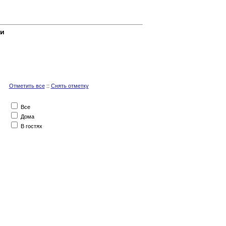
ки
Отметить все
::
Снять отметку
Все
Дома
В гостях