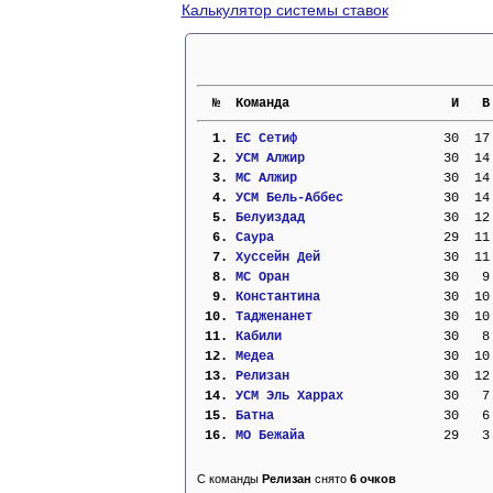
Калькулятор системы ставок
  №  Команда                     И   В
  1. 
ЕС Сетиф                 
  30  17
  2. 
УСМ Алжир                
  30  14
  3. 
МС Алжир                 
  30  14
  4. 
УСМ Бель-Аббес           
  30  14
  5. 
Белуиздад                
  30  12
  6. 
Саура                    
  29  11
  7. 
Хуссейн Дей              
  30  11
  8. 
МС Оран                  
  30   9
  9. 
Константина              
  30  10
 10. 
Тадженанет               
  30  10
 11. 
Кабили                   
  30   8
 12. 
Медеа                    
  30  10
 13. 
Релизан                  
  30  12
 14. 
УСМ Эль Харрах           
  30   7
 15. 
Батна                    
  30   6
 16. 
МО Бежайа                
  29   3
С команды
Релизан
снято
6 очков