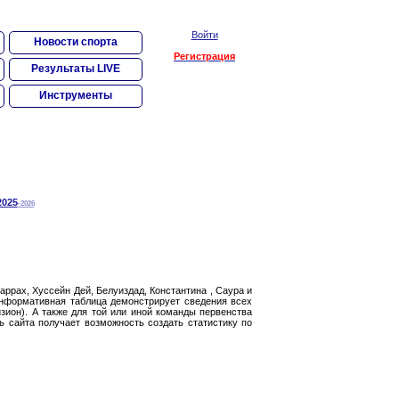
Войти
Новости спорта
Регистрация
Результаты LIVE
Инструменты
2025
-2026
ррах, Хуссейн Дей, Белуиздад, Константина , Саура и
Информативная таблица демонстрирует сведения всех
зион). А также для той или иной команды первенства
ь сайта получает возможность создать статистику по