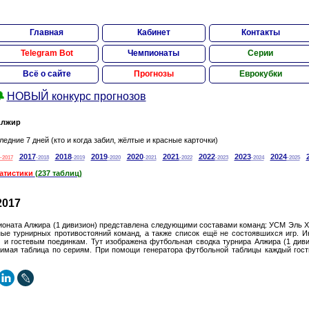
Главная
Кабинет
Контакты
Telegram Bot
Чемпионаты
Серии
Всё о сайте
Прогнозы
Еврокубки

НОВЫЙ конкурс прогнозов
лжир
ледние 7 дней (кто и когда забил, жёлтые и красные карточки)
2017
2018
2019
2020
2021
2022
2023
2024
-2017
-2018
-2019
-2020
-2021
-2022
-2023
-2024
-2025
татистики
(237 таблиц)
2017
ионата Алжира (1 дивизион) представлена следующими составами команд: УСМ Эль Ха
ые турнирных противостояний команд, а также список ещё не состоявшихся игр. 
 и гостевым поединкам. Тут изображена футбольная сводка турнира Алжира (1 диви
римая таблица по сериям. При помощи генератора футбольной таблицы каждый гост