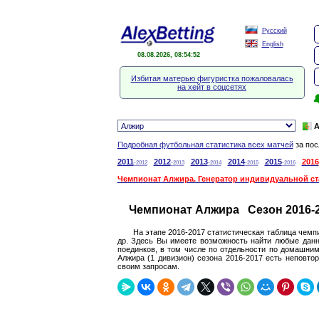
Русский
English
08.08.2026, 08:54:53
Избитая матерью фигуристка пожаловалась
на хейт в соцсетях

А
Подробная футбольная статистика всех матчей
за пос
2011
2012
2013
2014
2015
2016
-2012
-2013
-2014
-2015
-2016
Чемпионат Алжира. Генератор индивидуальной с
Чемпионат Алжира Сезон 2016-
На этапе 2016-2017 статистическая таблица чемп
др. Здесь Вы имеете возможность найти любые данн
поединков, в том числе по отдельности по домашним
Алжира (1 дивизион) сезона 2016-2017 есть неповто
своим запросам.