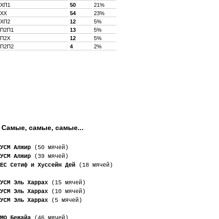
XП1
50
21%
XX
54
23%
XП2
12
5%
П2П1
13
5%
П2X
12
5%
П2П2
4
2%
Самые, самые, самые...
УСМ Алжир
 (50 мячей)
УСМ Алжир
 (39 мячей)
ЕС Сетиф и Хуссейн Дей
 (18 мячей)
УСМ Эль Харрах
 (15 мячей)
УСМ Эль Харрах
 (10 мячей)
УСМ Эль Харрах
 (5 мячей)
МО Бежайа
 (46 мячей)