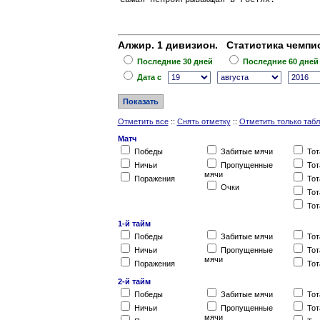
Самая непроигрывающая в гостях:         
Алжир. 1 дивизион. Статистика чемпио
Последние 30 дней
Последние 60 дней
Дата c
Отметить все
::
Снять отметку
::
Отметить только таб
Матч
Победы
Забитые мячи
Тот
Ничьи
Пропущенные
Тот
мячи
Поражения
Тот
Очки
Тот
Тот
1-й тайм
Победы
Забитые мячи
Тот
Ничьи
Пропущенные
Тот
мячи
Поражения
Тот
2-й тайм
Победы
Забитые мячи
Тот
Ничьи
Пропущенные
Тот
мячи