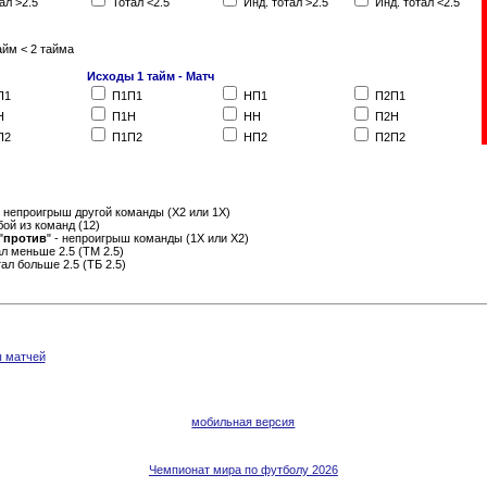
ал >2.5
Тотал <2.5
Инд. тотал >2.5
Инд. тотал <2.5
айм < 2 тайма
Исходы 1 тайм - Матч
П1
П1П1
НП1
П2П1
Н
П1Н
НН
П2Н
П2
П1П2
НП2
П2П2
- непроигрыш другой команды (Х2 или 1Х)
бой из команд (12)
"
против
" - непроигрыш команды (1Х или Х2)
тал меньше 2.5 (ТМ 2.5)
отал больше 2.5 (ТБ 2.5)
ы матчей
мобильная версия
Чемпионат мира по футболу 2026