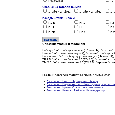
Поражения
Тот
Сравнение тоталов таймов
1 тайм > 2 тайма
1 тайм = 2 тайму
1 т
Исходы 1 тайм - 2 тайм
П1П1
НП1
П2
П1Н
НН
П2
П1П2
НП2
П2
Описание таблиц и столбцов:
Победы: "
за
" - победа команды (П1 или П2), "
против
" 
Ничьи: "
за
" - ничья команды (Х), "
против
" - победа лю
Поражение: "
за
" - победа другой команды (П2 или П1), 
ТБ 2.5: "
за
" - тотал больше 2.5 (ТБ 2.5), "
против
" - то
ТМ 2.5: "
за
" - тотал меньше 2.5 (ТМ 2.5), "
против
" - т
Быстрый переход к статистике других чемпионатов:
•
Чемпионат Египта. Турнирная таблица
•
Чемпионат Индии. Ай-лига. Календарь и результат
•
Чемпионат Ирана. Статистика чемпионата
•
Чемпионат Канады. Таблица. Календарь игр