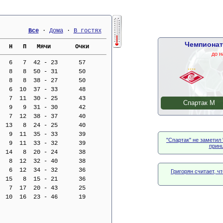
Все
 · 
Дома
 · 
В гостях
Чемпионат
   Н   П   Мячи       Очки     
до н
   6   7  42 - 23      57
   8   8  50 - 31      50
   8   8  38 - 27      50
   6  10  37 - 33      48
   7  11  30 - 25      43
Спартак М
   9   9  31 - 30      42
   7  12  38 - 37      40
  13   8  24 - 25      40
   9  11  35 - 33      39
"Спартак" не заметил
   9  11  33 - 32      39
прин
  14   8  20 - 24      38
   8  12  32 - 40      38
   6  12  34 - 32      36
Григорян считает, 
  15   8  15 - 21      36
   7  17  20 - 43      25
  10  16  23 - 46      19