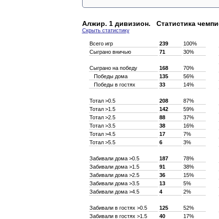
Алжир. 1 дивизион. Статистика чемпи
Скрыть статистику
Всего игр
239
100%
Сыграно вничью
71
30%
Сыграно на победу
168
70%
Победы дома
135
56%
Победы в гостях
33
14%
Тотал >0.5
208
87%
Тотал >1.5
142
59%
Тотал >2.5
88
37%
Тотал >3.5
38
16%
Тотал >4.5
17
7%
Тотал >5.5
6
3%
Забивали дома >0.5
187
78%
Забивали дома >1.5
91
38%
Забивали дома >2.5
36
15%
Забивали дома >3.5
13
5%
Забивали дома >4.5
4
2%
Забивали в гостях >0.5
125
52%
Забивали в гостях >1.5
40
17%