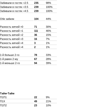
Забивали в гостях <2.5
235
98%
Забивали в гостях <3.5
239
100%
Забивали в гостях <4.5
239
100%
Обе забили
104
44%
Разность мячей =0
71
30%
Разность мячей =1
111
46%
Разность мячей =2
36
15%
Разность мячей =3
16
7%
Разность мячей =4
3
1%
Разность мячей >4
2
1%
1-й больше 2-го
78
33%
1-й равен 2-му
67
28%
1-й меньше 2-го
94
39%
Тайм-Тайм
П1П1
22
9%
П1X
49
21%
П1П2
23
10%