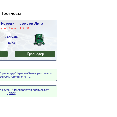
Прогнозы:
 России. Премьер-Лига
ачала:
1 день 11:05:07
9 августа
20:00
Краснодар
 "Краснодар". Красно-белые разгромили
ципиального оппонента
что клубы РПЛ опасаются подписывать
Дзюбу