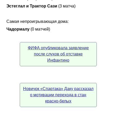
Эстеглал и Трактор Сази
(3 матча)
Самая непроигрывающая дома:
Чадормалу
(0 матчей)
ФИФА опубликовала заявление
после слухов об отставке
Инфантино
Новичок «Спартака» Даку рассказал
о мотивации перехода в стан
красно-белых