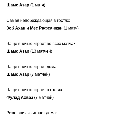
Шамс Азар
(1 матч)
Самая непобеждающая в гостях:
Зоб Ахан и Мес Рафсанжан
(1 матч)
Чаще вничью играет во всех матчах:
Шамс Азар
(13 матчей)
Чаще вничью играет дома:
Шамс Азар
(7 матчей)
Чаще вничью играет в гостях:
Фулад Ахваз
(7 матчей)
Реже вничью играет дома: