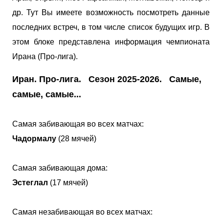
др. Тут Вы имеете возможность посмотреть данные
последних встреч, в том числе список будущих игр. В
этом блоке представлена информация чемпионата
Ирана (Про-лига).
Иран. Про-лига. Сезон 2025-2026. Самые,
самые, самые...
Самая забивающая во всех матчах:
Чадормалу
(28 мячей)
Самая забивающая дома:
Эстеглал
(17 мячей)
Самая незабивающая во всех матчах: