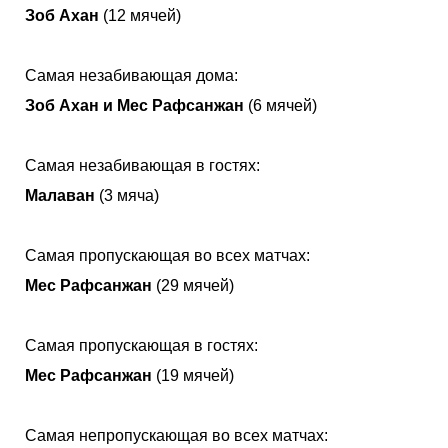
Зоб Ахан
(12 мячей)
Самая незабивающая дома:
Зоб Ахан и Мес Рафсанжан
(6 мячей)
Самая незабивающая в гостях:
Малаван
(3 мяча)
Самая пропускающая во всех матчах:
Мес Рафсанжан
(29 мячей)
Самая пропускающая в гостях:
Мес Рафсанжан
(19 мячей)
Самая непропускающая во всех матчах: