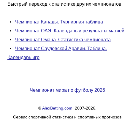
Быстрый переход к статистике других чемпионатов:
•
Чемпионат Канады. Турнирная таблица
•
Чемпионат ОАЭ. Календарь и результаты матчей
•
Чемпионат Омана. Статистика чемпионата
•
Чемпионат Саудовской Аравии. Таблица.
Календарь игр
Чемпионат мира по футболу 2026
©
AlexBetting.com
, 2007-2026.
Сервис спортивной статистики и спортивных прогнозов