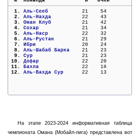
  №  Команда             И   Очки
Кубок Европы (отбор)
  1. 
Аль-Сееб         
  21    54
  2. 
Аль-Нахда        
  22    43
Лига Наций
  3. 
Оман Клуб        
  21    42
  4. 
Сохар            
  21    34
  5. 
Аль-Наср         
  22    32
  6. 
Аль-Рустак       
  21    29
  7. 
Ибри             
  20    24
  8. 
Аль-Шабаб Барка  
  21    23
  9. 
Сур              
  21    23
 10. 
Дофар            
  22    20
 11. 
Бахла            
  22    18
 12. 
Аль-Вахда Сур    
  22    13
На этапе 2023-2024 информативная таблица
чемпионата Омана (Мобайл-лига) представлена вот