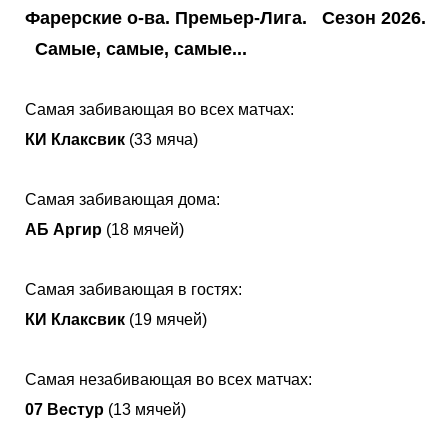
Фарерские о-ва. Премьер-Лига. Сезон 2026.
Самые, самые, самые...
Самая забивающая во всех матчах:
КИ Клаксвик
(33 мяча)
Самая забивающая дома:
АБ Аргир
(18 мячей)
Самая забивающая в гостях:
КИ Клаксвик
(19 мячей)
Самая незабивающая во всех матчах:
07 Вестур
(13 мячей)