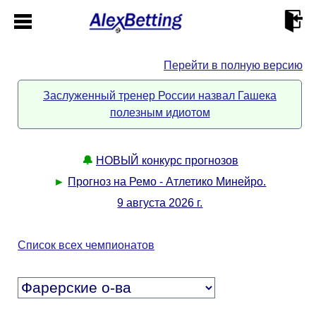
Перейти в полную версию
Главная
Заслуженный тренер России назвал Гашека
полезным идиотом
Кабинет
Контакты
🔔
НОВЫЙ конкурс прогнозов
►
Прогноз на Ремо - Атлетико Минейро.
Новости спорта
9 августа 2026 г.
Всё о сайте
►
Список всех чемпионатов
Прогнозы
Описание
►