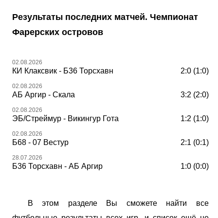
Результаты последних матчей. Чемпионат
Фарерских островов
02.08.2026
КИ Клаксвик - Б36 Торсхавн
2:0 (1:0)
02.08.2026
АБ Аргир - Скала
3:2 (2:0)
02.08.2026
ЭБ/Стреймур - Викингур Гота
1:2 (1:0)
02.08.2026
Б68 - 07 Вестур
2:1 (0:1)
28.07.2026
Б36 Торсхавн - АБ Аргир
1:0 (0:0)
В этом разделе Вы сможете найти все
футбольные результаты всех игр, и список ещё не