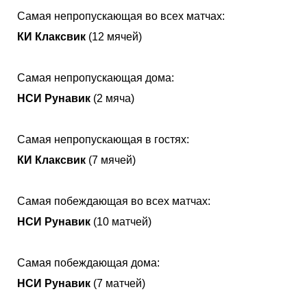
Самая непропускающая во всех матчах:
КИ Клаксвик
(12 мячей)
Самая непропускающая дома:
НСИ Рунавик
(2 мяча)
Самая непропускающая в гостях:
КИ Клаксвик
(7 мячей)
Самая побеждающая во всех матчах:
НСИ Рунавик
(10 матчей)
Самая побеждающая дома:
НСИ Рунавик
(7 матчей)