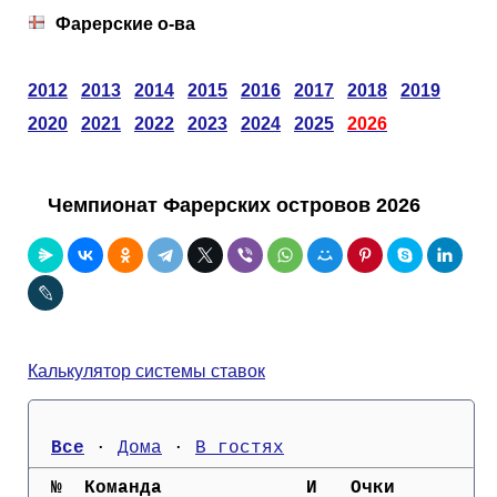
Таблицы
Ответы на вопросы
Бесплатные
►
Фарерские о-ва
Еврокубки
Отзывы
Платные
Чемпионатов
►
2012
2013
2014
2015
2016
2017
2018
2019
2020
2021
2022
2023
2024
2025
2026
Инструменты
Новости
Статистика
Серии
Лига Чемпионов
►
Telegram Bot
Партнёрка
Лига Европы
Поиск команд
Чемпионат Фарерских островов 2026
Вакансии
Лига Конференций
Расчёт системы
Реклама
Чемпионат Мира
На что ставят?
Калькулятор системы ставок
RSS
Чемпионат Европы
Telegram Bot
Контакты
Кубок Мира (отбор)
Все
 · 
Дома
 · 
В гостях
  №  Команда             И   Очки