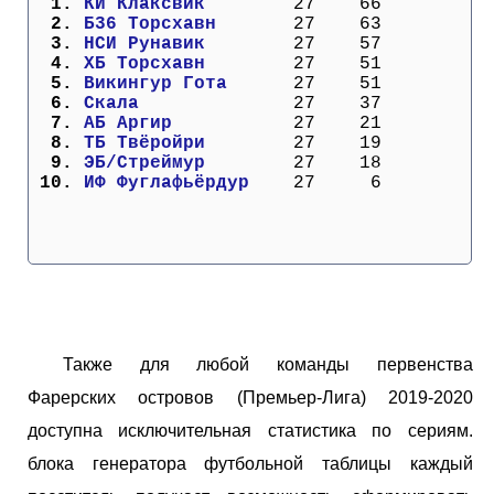
  1. 
КИ Клаксвик      
  27    66
Кубок Европы (отбор)
  2. 
Б36 Торсхавн     
  27    63
  3. 
НСИ Рунавик      
  27    57
  4. 
ХБ Торсхавн      
  27    51
Лига Наций
  5. 
Викингур Гота    
  27    51
  6. 
Скала            
  27    37
  7. 
АБ Аргир         
  27    21
  8. 
ТБ Твёройри      
  27    19
  9. 
ЭБ/Стреймур      
  27    18
 10. 
ИФ Фуглафьёрдур  
  27     6
Также для любой команды первенства
Фарерских островов (Премьер-Лига) 2019-2020
доступна исключительная статистика по сериям.
блока генератора футбольной таблицы каждый