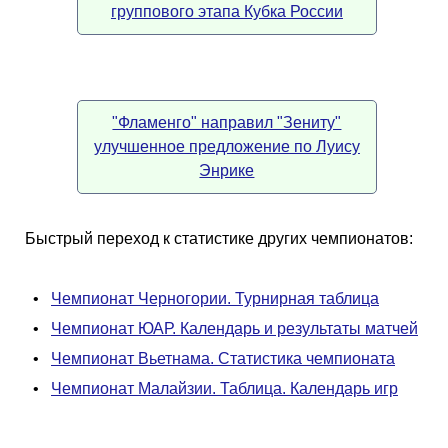
группового этапа Кубка России
"Фламенго" направил "Зениту"
улучшенное предложение по Луису
Энрике
Быстрый переход к статистике других чемпионатов:
•
Чемпионат Черногории. Турнирная таблица
•
Чемпионат ЮАР. Календарь и результаты матчей
•
Чемпионат Вьетнама. Статистика чемпионата
•
Чемпионат Малайзии. Таблица. Календарь игр