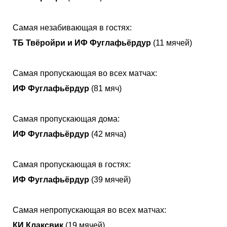
Самая незабивающая в гостях:
ТБ Твёройри и ИФ Фуглафьёрдур
(11 мячей)
Самая пропускающая во всех матчах:
ИФ Фуглафьёрдур
(81 мяч)
Самая пропускающая дома:
ИФ Фуглафьёрдур
(42 мяча)
Самая пропускающая в гостях:
ИФ Фуглафьёрдур
(39 мячей)
Самая непропускающая во всех матчах:
КИ Клаксвик
(19 мячей)