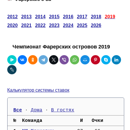
Таблицы
Ответы на вопросы
Бесплатные
►
2012
2013
2014
2015
2016
2017
2018
2019
Еврокубки
Отзывы
Платные
Чемпионатов
►
2020
2021
2022
2023
2024
2025
2026
Инструменты
Новости
Статистика
Серии
Лига Чемпионов
►
Чемпионат Фарерских островов 2019
Telegram Bot
Партнёрка
Лига Европы
Поиск команд
Вакансии
Лига Конференций
Расчёт системы
Реклама
Чемпионат Мира
На что ставят?
Калькулятор системы ставок
RSS
Чемпионат Европы
Telegram Bot
Все
 · 
Дома
 · 
В гостях
Контакты
Кубок Мира (отбор)
  №  Команда             И   Очки