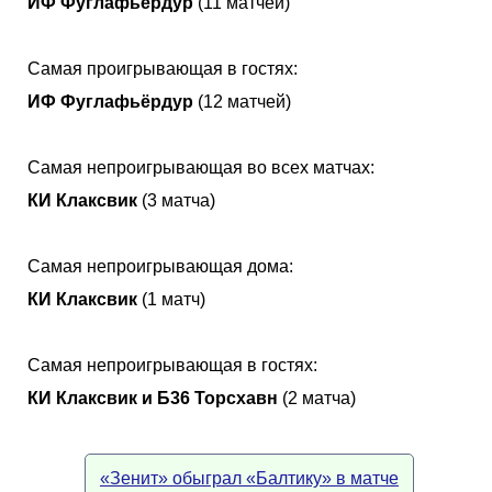
ИФ Фуглафьёрдур
(11 матчей)
Самая проигрывающая в гостях:
ИФ Фуглафьёрдур
(12 матчей)
Самая непроигрывающая во всех матчах:
КИ Клаксвик
(3 матча)
Самая непроигрывающая дома:
КИ Клаксвик
(1 матч)
Самая непроигрывающая в гостях:
КИ Клаксвик и Б36 Торсхавн
(2 матча)
«Зенит» обыграл «Балтику» в матче