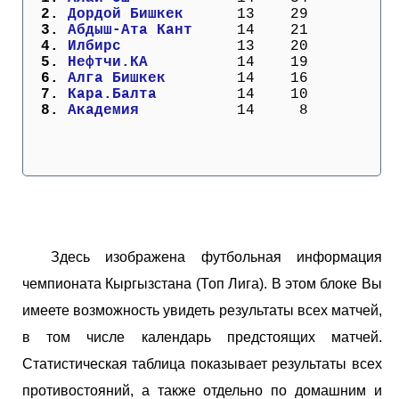
Кубок Европы (отбор)
  2. 
Дордой Бишкек    
  13    29
  3. 
Абдыш-Ата Кант   
  14    21
  4. 
Илбирс           
  13    20
Лига Наций
  5. 
Нефтчи.КА        
  14    19
  6. 
Алга Бишкек      
  14    16
  7. 
Кара.Балта       
  14    10
  8. 
Академия         
  14     8
Здесь изображена футбольная информация
чемпионата Кыргызстана (Топ Лига). В этом блоке Вы
имеете возможность увидеть результаты всех матчей,
в том числе календарь предстоящих матчей.
Статистическая таблица показывает результаты всех
противостояний, а также отдельно по домашним и