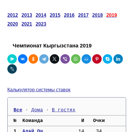
Таблицы
Ответы на вопросы
Бесплатные
►
2012
2013
2014
2015
2016
2017
2018
2019
Еврокубки
Отзывы
Платные
Чемпионатов
►
2020
2021
2023
Инструменты
Новости
Статистика
Серии
Лига Чемпионов
►
Чемпионат Кыргызстана 2019
Telegram Bot
Партнёрка
Лига Европы
Поиск команд
Вакансии
Лига Конференций
Расчёт системы
Реклама
Чемпионат Мира
На что ставят?
Калькулятор системы ставок
RSS
Чемпионат Европы
Telegram Bot
Все
 · 
Дома
 · 
В гостях
Контакты
Кубок Мира (отбор)
  №  Команда             И   Очки
  1. 
Алай Ош          
  14    34