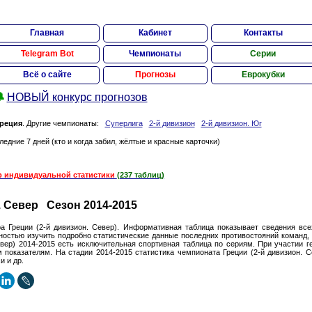
Главная
Кабинет
Контакты
Telegram Bot
Чемпионаты
Серии
Всё о сайте
Прогнозы
Еврокубки

НОВЫЙ конкурс прогнозов
реция
. Другие чемпионаты:
Суперлига
2-й дивизион
2-й дивизион. Юг
ледние 7 дней (кто и когда забил, жёлтые и красные карточки)
ор индивидуальной статистики
(237 таблиц)
. Север Сезон 2014-2015
ра Греции (2-й дивизион. Север). Информативная таблица показывает сведения вс
ностью изучить подробно статистические данные последних противостояний команд, 
вер) 2014-2015 есть исключительная спортивная таблица по сериям. При участии г
 показателям. На стадии 2014-2015 статистика чемпионата Греции (2-й дивизион. С
и и др.