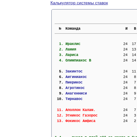
Калькулятор системы ставок
  №  Команда                     И   В
  1. 
Ираклис                  
  24  17
  2. 
Ламия                    
  24  13
  3. 
Лариса                   
  24  14
  4. 
Олимпиакос В             
  24  14
  5. 
Закинтос                 
  24  11
  6. 
Аигиниакос               
  24   8
  7. 
Пиерикос                 
  24   7
  8. 
Агротикос                
  24   8
  9. 
Анагенниси               
  24   9
 10. 
Тирнавос                 
  24   7
 11. 
Аполлон Калам.           
  24   7
 12. 
Этникос Газорос          
  24   3
 13. 
Фокикос Амфиса           
  24   2