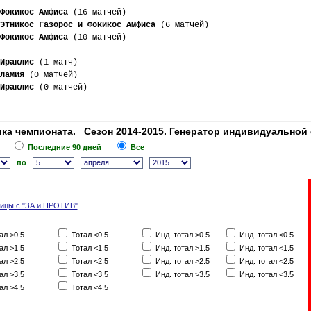
Фокикос Амфиса
 (16 матчей)
Этникос Газорос и Фокикос Амфиса
 (6 матчей)
Фокикос Амфиса
 (10 матчей)
Ираклис
 (1 матч)
Ламия
 (0 матчей)
Ираклис
 (0 матчей)
ика чемпионата. Сезон 2014-2015. Генератор индивидуальной 
Последние 90 дней
Все
по
лицы с "ЗА и ПРОТИВ"
ал >0.5
Тотал <0.5
Инд. тотал >0.5
Инд. тотал <0.5
ал >1.5
Тотал <1.5
Инд. тотал >1.5
Инд. тотал <1.5
ал >2.5
Тотал <2.5
Инд. тотал >2.5
Инд. тотал <2.5
ал >3.5
Тотал <3.5
Инд. тотал >3.5
Инд. тотал <3.5
ал >4.5
Тотал <4.5