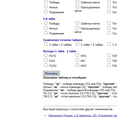
Победы
Забитые мячи
Тот
Ничьи
Пропущенные
Тот
мячи
Поражения
Тот
2-й тайм
Победы
Забитые мячи
Тот
Ничьи
Пропущенные
Тот
мячи
Поражения
Тот
Сравнение тоталов таймов
1 тайм > 2 тайма
1 тайм = 2 тайму
1 т
Исходы 1 тайм - 2 тайм
П1П1
НП1
П2
П1Н
НН
П2
П1П2
НП2
П2
Описание таблиц и столбцов:
Победы: "
за
" - победа команды (П1 или П2), "
против
" 
Ничьи: "
за
" - ничья команды (Х), "
против
" - победа лю
Поражение: "
за
" - победа другой команды (П2 или П1), 
ТБ 2.5: "
за
" - тотал больше 2.5 (ТБ 2.5), "
против
" - то
ТМ 2.5: "
за
" - тотал меньше 2.5 (ТМ 2.5), "
против
" - т
Быстрый переход к статистике других чемпионатов:
•
Чемпионат Греции. 2-й дивизион. Юг. Турнирная та