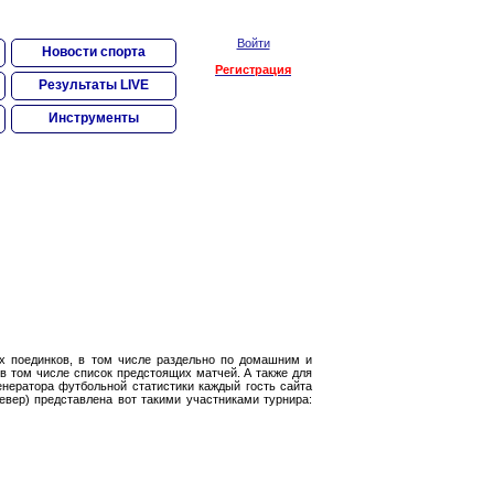
Войти
Новости спорта
Регистрация
Результаты LIVE
Инструменты
ех поединков, в том числе раздельно по домашним и
в том числе список предстоящих матчей. А также для
енератора футбольной статистики каждый гость сайта
евер) представлена вот такими участниками турнира: