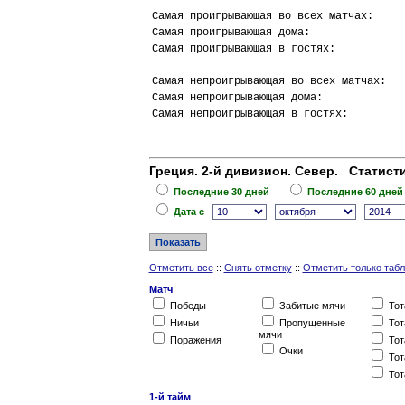
Самая проигрывающая во всех матчах:     
Самая проигрывающая дома:               
Самая проигрывающая в гостях:           
Самая непроигрывающая во всех матчах:   
Самая непроигрывающая дома:             
Самая непроигрывающая в гостях:         
Греция. 2-й дивизион. Север. Статист
Последние 30 дней
Последние 60 дней
Дата c
Отметить все
::
Снять отметку
::
Отметить только таб
Матч
Победы
Забитые мячи
Тот
Ничьи
Пропущенные
Тот
мячи
Поражения
Тот
Очки
Тот
Тот
1-й тайм