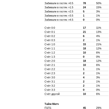
Забивали в гостях >0.5
78
50%
Забивали в гостях >1.5
24
15%
Забивали в гостях >2.5
5
3%
Забивали в гостях >3.5
1
1%
Забивали в гостях >4.5
0
0%
Счёт 0:0
17
11%
Счёт 0:1
21
13%
Счёт 0:2
6
4%
Счёт 0:3
2
1%
Счёт 1:0
33
21%
Счёт 1:1
18
12%
Счёт 1:2
10
6%
Счёт 1:3
0
0%
Счёт 2:0
18
12%
Счёт 2:1
10
6%
Счёт 2:2
1
1%
Счёт 2:3
2
1%
Счёт 3:0
4
3%
Счёт 3:1
2
1%
Счёт 3:2
2
1%
Счёт 3:3
0
0%
Счёт другой
10
6%
Тайм-Матч
П1П1
45
29%