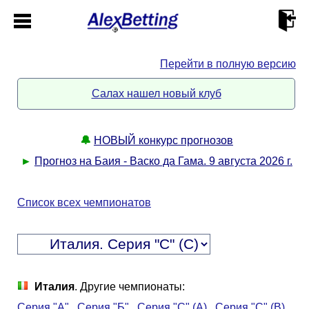
Перейти в полную версию
Главная
Салах нашел новый клуб
Кабинет
🔔
НОВЫЙ конкурс прогнозов
Контакты
►
Прогноз на Баия - Васко да Гама. 9 августа 2026 г.
Новости спорта
Список всех чемпионатов
Всё о сайте
►
Прогнозы
Описание
►
Италия
. Другие чемпионаты:
Серия "А"
Серия "Б"
Серия "С" (A)
Серия "С" (B)