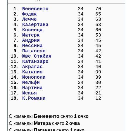
Кубок Европы (отбор)
  1. 
Беневенто        
  34    70
  2. 
Фоджа            
  34    65
  3. 
Лечче            
  34    63
Лига Наций
  4. 
Казертана        
  34    63
  5. 
Козенца          
  34    60
  6. 
Матера           
  34    53
  7. 
Андрия           
  34    45
  8. 
Мессина          
  34    45
  9. 
Паганезе         
  34    42
 10. 
Юве Стабия       
  34    42
 11. 
Катанзаро        
  34    41
 12. 
Акрагас          
  34    40
 13. 
Катания          
  34    39
 14. 
Монополи         
  34    39
 15. 
Мельфи           
  34    30
 16. 
Мартина          
  34    22
 17. 
Искья            
  34    21
 18. 
К.Романи         
  34    12
С команды
Беневенто
снято
1 очко
С команды
Матера
снято
2 очка
С команды
Паганезе
снято
1 очко