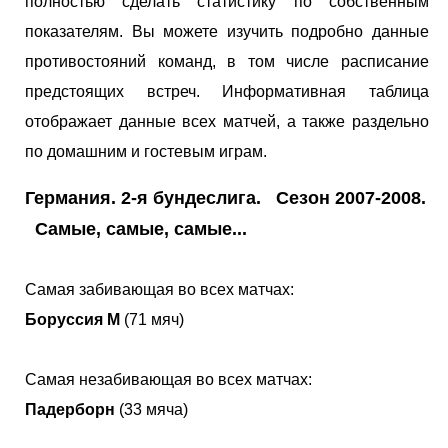
полностью сделать статистику по собственным
показателям. Вы можете изучить подробно данные
противостояний команд, в том числе расписание
предстоящих встреч. Информативная таблица
отображает данные всех матчей, а также раздельно
по домашним и гостевым играм.
Германия. 2-я бундеслига. Сезон 2007-2008.
Самые, самые, самые...
Самая забивающая во всех матчах:
Боруссия М
(71 мяч)
Самая незабивающая во всех матчах:
Падерборн
(33 мяча)