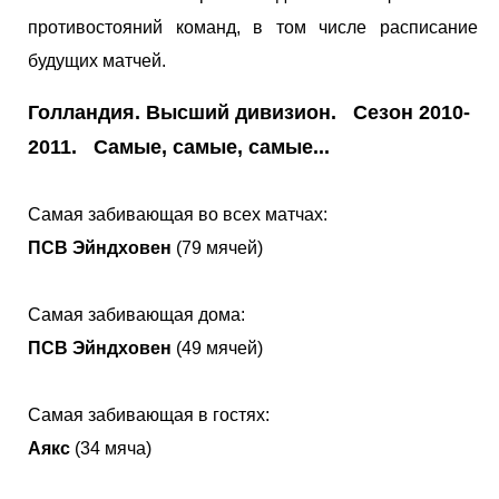
противостояний команд, в том числе расписание
будущих матчей.
Голландия. Высший дивизион. Сезон 2010-
2011. Самые, самые, самые...
Самая забивающая во всех матчах:
ПСВ Эйндховен
(79 мячей)
Самая забивающая дома:
ПСВ Эйндховен
(49 мячей)
Самая забивающая в гостях:
Аякс
(34 мяча)