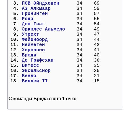
  3. 
ПСВ Эйндховен    
  34    69
  4. 
АЗ Алкмаар       
  34    59
  5. 
Гронинген        
  34    57
  6. 
Рода             
  34    55
  7. 
Ден Гааг         
  34    54
  8. 
Эраклес Альмело  
  34    49
  9. 
Утрехт           
  34    47
 10. 
Фейеноорд        
  34    44
 11. 
Неймеген         
  34    43
 12. 
Херенвен         
  34    41
 13. 
Бреда            
  34    40
 14. 
Де Графсхап      
  34    38
 15. 
Витесс           
  34    35
 16. 
Эксельсиор       
  34    35
 17. 
Венло            
  34    21
 18. 
Виллем II        
  34    15
С команды
Бреда
снято
1 очко