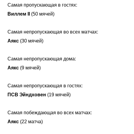
Самая пропускающая в гостях:
Виллем II
(50 мячей)
Самая непропускающая во всех матчах:
Аякс
(30 мячей)
Самая непропускающая дома:
Аякс
(9 мячей)
Самая непропускающая в гостях:
ПСВ Эйндховен
(19 мячей)
Самая побеждающая во всех матчах:
Аякс
(22 матча)