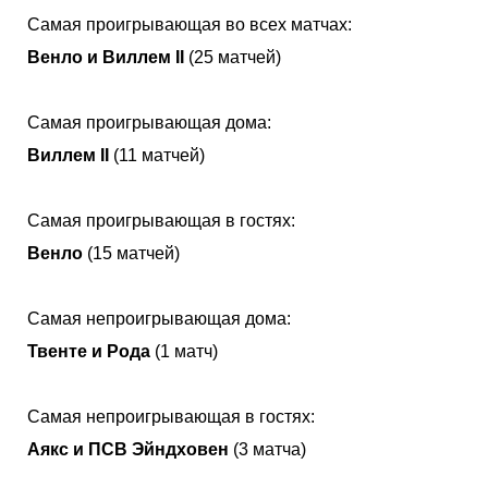
Самая проигрывающая во всех матчах:
Венло и Виллем II
(25 матчей)
Самая проигрывающая дома:
Виллем II
(11 матчей)
Самая проигрывающая в гостях:
Венло
(15 матчей)
Самая непроигрывающая дома:
Твенте и Рода
(1 матч)
Самая непроигрывающая в гостях:
Аякс и ПСВ Эйндховен
(3 матча)