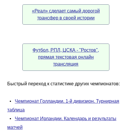
«Реал» сделает самый дорогой
трансфер в своей истории
Футбол, РПЛ, ЦСКА - "Ростов",
прямая текстовая онлайн
трансляция
Быстрый переход к статистике других чемпионатов:
•
Чемпионат Голландии. 1-й дивизион. Турнирная
таблица
•
Чемпионат Ирландии. Календарь и результаты
матчей