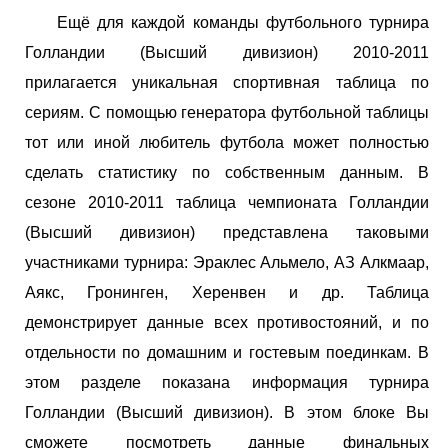
Ещё для каждой команды футбольного турнира
Голландии (Высший дивизион) 2010-2011
прилагается уникальная спортивная таблица по
сериям. С помощью генератора футбольной таблицы
тот или иной любитель футбола может полностью
сделать статистику по собственным данным. В
сезоне 2010-2011 таблица чемпионата Голландии
(Высший дивизион) представлена таковыми
участниками турнира: Эраклес Альмело, АЗ Алкмаар,
Аякс, Гронинген, Херенвен и др. Таблица
демонстрирует данные всех противостояний, и по
отдельности по домашним и гостевым поединкам. В
этом разделе показана информация турнира
Голландии (Высший дивизион). В этом блоке Вы
сможете посмотреть данные финальных