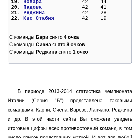
 19. 
Новара           
  42    44
 20. 
Падова           
  42    41
 21. 
Реджина          
  42    28
 22. 
Юве Стабия       
  42    19
С команды
Бари
снято
4 очка
С команды
Сиена
снято
8 очков
С команды
Реджина
снято
1 очко
В периоде 2013-2014 статистика чемпионата
Италии (Серия "Б") представлена таковыми
командами: Карпи, Сиена, Варезе, Ланчано, Реджина
и др. В этой части сайта Вы сможете увидеть
итоговые цифры всех противостояний команд, в том
числе список предстоящих матчей. И вот для любой