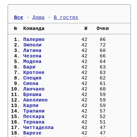
Кубок Европы (отбор)
Все
 · 
Дома
 · 
В гостях
Лига Наций
  №  Команда             И   Очки
  1. 
Палермо          
  42    86
  2. 
Эмполи           
  42    72
  3. 
Латина           
  42    68
  4. 
Чезена           
  42    66
  5. 
Модена           
  42    64
  6. 
Бари             
  42    63
  7. 
Кротоне          
  42    63
  8. 
Специя           
  42    62
  9. 
Сиена            
  42    61
 10. 
Ланчано          
  42    60
 11. 
Брешиа           
  42    59
 12. 
Авеллино         
  42    59
 13. 
Карпи            
  42    59
 14. 
Трапани          
  42    57
 15. 
Пескара          
  42    52
 16. 
Тернана          
  42    51
 17. 
Читтаделла       
  42    47
 18. 
Варезе           
  42    47