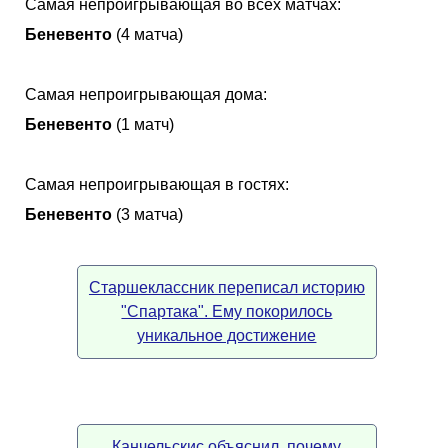
Самая непроигрывающая во всех матчах:
Беневенто
(4 матча)
Самая непроигрывающая дома:
Беневенто
(1 матч)
Самая непроигрывающая в гостях:
Беневенто
(3 матча)
Старшеклассник переписал историю
"Спартака". Ему покорилось
уникальное достижение
Канчельскис объяснил, почему