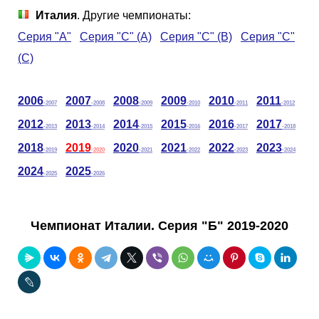
Таблицы
Ответы на вопросы
Бесплатные
►
Италия
. Другие чемпионаты:
Серия "А"
Серия "С" (A)
Серия "С" (B)
Серия "С"
Еврокубки
Отзывы
Платные
Чемпионатов
►
(С)
Инструменты
Новости
Статистика
Серии
Лига Чемпионов
►
2006
2007
2008
2009
2010
2011
-2007
-2008
-2009
-2010
-2011
-2012
Telegram Bot
Партнёрка
Лига Европы
Поиск команд
2012
2013
2014
2015
2016
2017
-2013
-2014
-2015
-2016
-2017
-2018
2018
2019
2020
2021
2022
2023
-2019
-2020
-2021
-2022
-2023
-2024
Вакансии
Лига Конференций
Расчёт системы
2024
2025
-2025
-2026
Реклама
Чемпионат Мира
На что ставят?
Чемпионат Италии. Серия "Б" 2019-2020
RSS
Чемпионат Европы
Telegram Bot
Контакты
Кубок Мира (отбор)