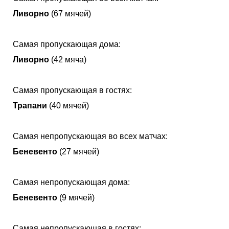
Ливорно
(67 мячей)
Самая пропускающая дома:
Ливорно
(42 мяча)
Самая пропускающая в гостях:
Трапани
(40 мячей)
Самая непропускающая во всех матчах:
Беневенто
(27 мячей)
Самая непропускающая дома:
Беневенто
(9 мячей)
Самая непропускающая в гостях: