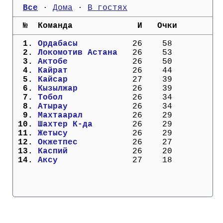
Кубок Европы (отбор)
Все
 · 
Дома
 · 
В гостях
  №  Команда             И   Очки
Лига Наций
  1. 
Ордабасы         
  26    58
  2. 
Локомотив Астана 
  26    53
  3. 
Актобе           
  26    50
  4. 
Кайрат           
  26    44
  5. 
Кайсар           
  27    39
  6. 
Кызылжар         
  26    39
  7. 
Тобол            
  26    34
  8. 
Атырау           
  26    34
  9. 
Махтаарал        
  26    29
 10. 
Шахтер К-да      
  26    29
 11. 
Жетысу           
  26    29
 12. 
Окжетпес         
  26    27
 13. 
Каспий           
  26    20
 14. 
Аксу             
  27    18