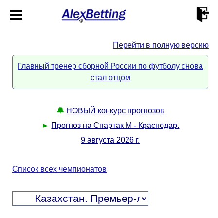
Перейти в полную версию
Главная
Главный тренер сборной России по футболу снова
стал отцом
Кабинет
Контакты
🔔
НОВЫЙ конкурс прогнозов
►
Прогноз на Спартак М - Краснодар.
Новости спорта
9 августа 2026 г.
Всё о сайте
►
Список всех чемпионатов
Прогнозы
Описание
►