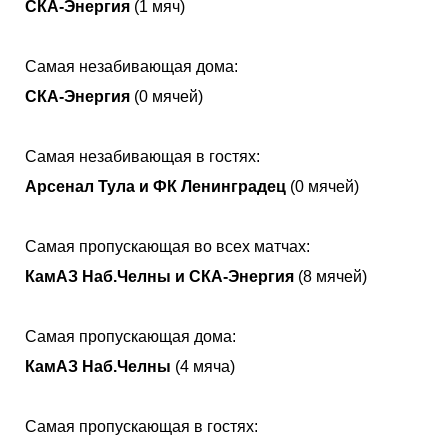
СКА-Энергия
(1 мяч)
Самая незабивающая дома:
СКА-Энергия
(0 мячей)
Самая незабивающая в гостях:
Арсенал Тула и ФК Ленинградец
(0 мячей)
Самая пропускающая во всех матчах:
КамАЗ Наб.Челны и СКА-Энергия
(8 мячей)
Самая пропускающая дома:
КамАЗ Наб.Челны
(4 мяча)
Самая пропускающая в гостях: