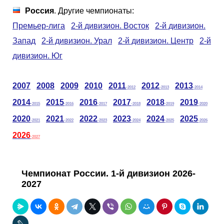
Таблицы
Ответы на вопросы
Бесплатные
►
Россия
. Другие чемпионаты:
Премьер-лига
2-й дивизион. Восток
2-й дивизион.
Еврокубки
Отзывы
Платные
Чемпионатов
►
Запад
2-й дивизион. Урал
2-й дивизион. Центр
2-й
дивизион. Юг
Инструменты
Новости
Статистика
Серии
Лига Чемпионов
►
2007
2008
2009
2010
2011
2012
2013
Telegram Bot
Партнёрка
Лига Европы
Поиск команд
-2012
-2013
-2014
2014
2015
2016
2017
2018
2019
-2015
-2016
-2017
-2018
-2019
-2020
Вакансии
Лига Конференций
Расчёт системы
2020
2021
2022
2023
2024
2025
-2021
-2022
-2023
-2024
-2025
-2026
2026
-2027
Реклама
Чемпионат Мира
На что ставят?
RSS
Чемпионат Европы
Telegram Bot
Чемпионат России. 1-й дивизион 2026-
2027
Контакты
Кубок Мира (отбор)