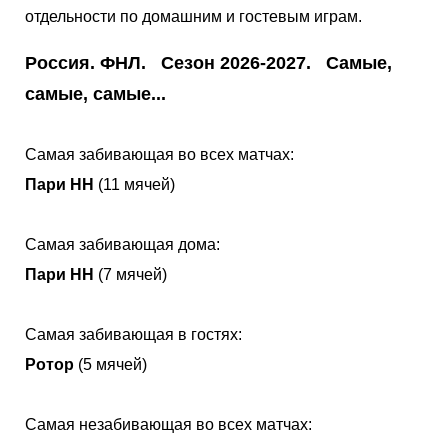
отдельности по домашним и гостевым играм.
Россия. ФНЛ. Сезон 2026-2027. Самые,
самые, самые...
Самая забивающая во всех матчах:
Пари НН
(11 мячей)
Самая забивающая дома:
Пари НН
(7 мячей)
Самая забивающая в гостях:
Ротор
(5 мячей)
Самая незабивающая во всех матчах: