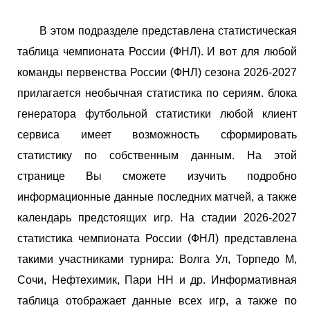
В этом подразделе представлена статистическая
таблица чемпионата России (ФНЛ). И вот для любой
команды первенства России (ФНЛ) сезона 2026-2027
прилагается необычная статистика по сериям. блока
генератора футбольной статистики любой клиент
сервиса имеет возможность сформировать
статистику по собственным данным. На этой
странице Вы сможете изучить подробно
информационные данные последних матчей, а также
календарь предстоящих игр. На стадии 2026-2027
статистика чемпионата России (ФНЛ) представлена
такими участниками турнира: Волга Ул, Торпедо М,
Сочи, Нефтехимик, Пари НН и др. Информативная
таблица отображает данные всех игр, а также по