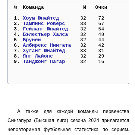
Кубок Европы (отбор)
  №  Команда             И   Очки
  1. 
Хоум Юнайтед     
  32    72
Лига Наций
  2. 
Тампинс Роверс   
  33    67
  3. 
Гейланг Юнайтед  
  32    54
  4. 
Бэлестьер Халса  
  32    48
  5. 
Бруней           
  32    44
  6. 
Албирекс Ниигата 
  32    42
  7. 
Хуганг Юнайтед   
  33    31
  8. 
Янг Лайонс       
  32    29
  9. 
Танджонг Пагар   
  32    16
А также для каждой команды первенства
Сингапура (Высшая лига) сезона 2024 прилагается
неповторимая футбольная статистика по сериям.