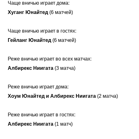
Чаще вничью играет дома:
Хуганг Юнайтед
(6 матчей)
Чаще вничью играет в гостях:
Гейланг Юнайтед
(6 матчей)
Реже вничью играет во всех матчах:
Албирекс Ниигата
(3 матча)
Реже вничью играет дома:
Хоум Юнайтед и Албирекс Ниигата
(2 матча)
Реже вничью играет в гостях:
Албирекс Ниигата
(1 матч)