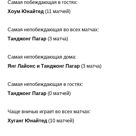
Самая побеждающая в гостях:
Хоум Юнайтед
(11 матчей)
Самая непобеждающая во всех матчах:
Танджонг Пагар
(3 матча)
Самая непобеждающая дома:
Янг Лайонс и Танджонг Пагар
(3 матча)
Самая непобеждающая в гостях:
Танджонг Пагар
(0 матчей)
Чаще вничью играет во всех матчах:
Хуганг Юнайтед
(10 матчей)