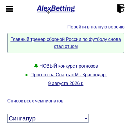
Перейти в полную версию
Главная
Главный тренер сборной России по футболу снова
стал отцом
Кабинет
Контакты
🔔
НОВЫЙ конкурс прогнозов
►
Прогноз на Спартак М - Краснодар.
Новости спорта
9 августа 2026 г.
Всё о сайте
►
Список всех чемпионатов
Прогнозы
Описание
►