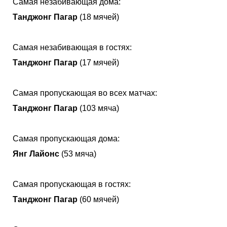
Самая незабивающая дома:
Танджонг Пагар
(18 мячей)
Самая незабивающая в гостях:
Танджонг Пагар
(17 мячей)
Самая пропускающая во всех матчах:
Танджонг Пагар
(103 мяча)
Самая пропускающая дома:
Янг Лайонс
(53 мяча)
Самая пропускающая в гостях:
Танджонг Пагар
(60 мячей)