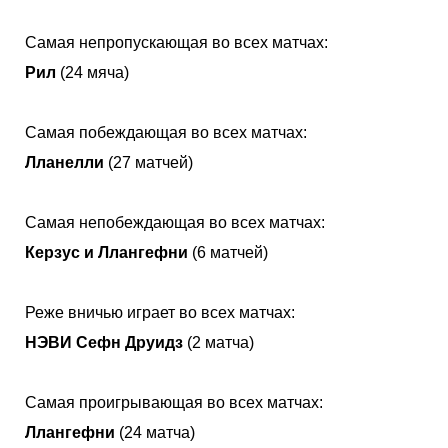
Самая непропускающая во всех матчах:
Рил
(24 мяча)
Самая побеждающая во всех матчах:
Лланелли
(27 матчей)
Самая непобеждающая во всех матчах:
Керзус и Ллангефни
(6 матчей)
Реже вничью играет во всех матчах:
НЭВИ Сефн Друидз
(2 матча)
Самая проигрывающая во всех матчах:
Ллангефни
(24 матча)