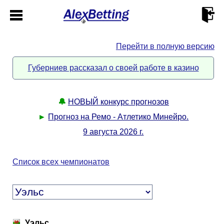
Перейти в полную версию
Главная
Губерниев рассказал о своей работе в казино
Кабинет
🔔
НОВЫЙ конкурс прогнозов
Контакты
►
Прогноз на Ремо - Атлетико Минейро.
9 августа 2026 г.
Новости спорта
Список всех чемпионатов
Всё о сайте
►
Прогнозы
Описание
►
Уэльс