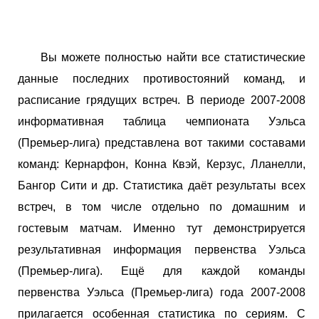
Вы можете полностью найти все статистические
данные последних противостояний команд, и
расписание грядущих встреч. В периоде 2007-2008
информативная таблица чемпионата Уэльса
(Премьер-лига) представлена вот такими составами
команд: Кернарфон, Конна Квэй, Керзус, Лланелли,
Бангор Сити и др. Статистика даёт результаты всех
встреч, в том числе отдельно по домашним и
гостевым матчам. Именно тут демонстрируется
результативная информация первенства Уэльса
(Премьер-лига). Ещё для каждой команды
первенства Уэльса (Премьер-лига) года 2007-2008
прилагается особенная статистика по сериям. С