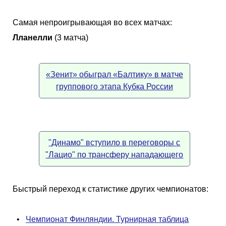
Самая непроигрывающая во всех матчах:
Лланелли
(3 матча)
«Зенит» обыграл «Балтику» в матче
группового этапа Кубка России
"Динамо" вступило в переговоры с
"Лацио" по трансферу нападающего
Быстрый переход к статистике других чемпионатов:
•
Чемпионат Финляндии. Турнирная таблица