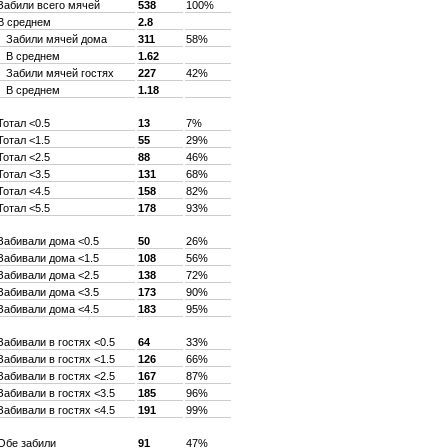
Забили всего мячей
538
100%
В среднем
2.8
Забили мячей дома
311
58%
В среднем
1.62
Забили мячей гостях
227
42%
В среднем
1.18
Тотал <0.5
13
7%
Тотал <1.5
55
29%
Тотал <2.5
88
46%
Тотал <3.5
131
68%
Тотал <4.5
158
82%
Тотал <5.5
178
93%
Забивали дома <0.5
50
26%
Забивали дома <1.5
108
56%
Забивали дома <2.5
138
72%
Забивали дома <3.5
173
90%
Забивали дома <4.5
183
95%
Забивали в гостях <0.5
64
33%
Забивали в гостях <1.5
126
66%
Забивали в гостях <2.5
167
87%
Забивали в гостях <3.5
185
96%
Забивали в гостях <4.5
191
99%
Обе забили
91
47%