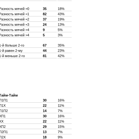
Разность мячей =0
35
18%
Разность мячей =1
82
43%
Разность мячей =2
37
19%
Разность мячей =3
24
13%
Разность мячей =4
9
5%
Разность мячей >4
5
3%
1-й больше 2-го
67
35%
1-й равен 2-му
44
23%
1-й меньше 2-го
81
42%
Тайм-Тайм
П1П1
30
16%
П1X
22
11%
П1П2
14
7%
XП1
30
16%
XX
22
11%
XП2
29
15%
П2П1
13
7%
П2X
18
9%