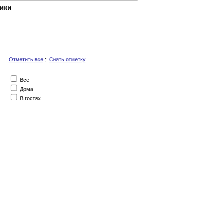
ики
Отметить все
::
Снять отметку
Все
Дома
В гостях