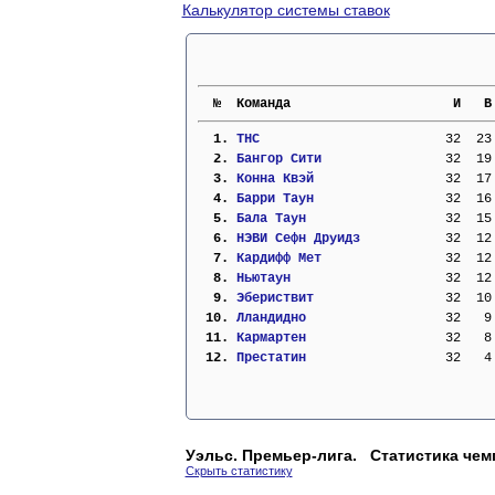
Калькулятор системы ставок
  №  Команда                     И   В
  1. 
ТНС                      
  32  23
  2. 
Бангор Сити              
  32  19
  3. 
Конна Квэй               
  32  17
  4. 
Барри Таун               
  32  16
  5. 
Бала Таун                
  32  15
  6. 
НЭВИ Сефн Друидз         
  32  12
  7. 
Кардифф Мет              
  32  12
  8. 
Ньютаун                  
  32  12
  9. 
Эбериствит               
  32  10
 10. 
Лландидно                
  32   9
 11. 
Кармартен                
  32   8
 12. 
Престатин                
  32   4
Уэльс. Премьер-лига. Статистика чем
Скрыть статистику