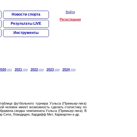
Войти
Новости спорта
Регистрация
Результаты LIVE
Инструменты
2020
2021
2022
2023
2024
-2021
-2022
-2023
-2024
-2025
 таблице футбольного турнира Уэльса (Премьер-лига)
ной человек имеет возможность сделать статистику по
бражена сводка чемпионата Уэльса (Премьер-лига). В
р Сити, Лландидно, Кардифф Мет, Кармартен и др.