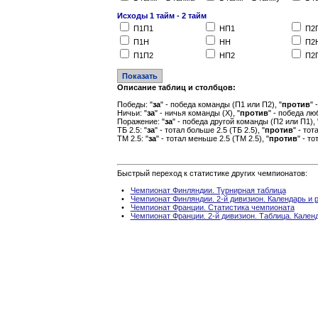
Исходы 1 тайм - 2 тайм
П1П1
НП1
П2
П1Н
НН
П2
П1П2
НП2
П2
Описание таблиц и столбцов:
Победы: "
за
" - победа команды (П1 или П2), "
против
" 
Ничьи: "
за
" - ничья команды (Х), "
против
" - победа лю
Поражение: "
за
" - победа другой команды (П2 или П1), 
ТБ 2.5: "
за
" - тотал больше 2.5 (ТБ 2.5), "
против
" - то
ТМ 2.5: "
за
" - тотал меньше 2.5 (ТМ 2.5), "
против
" - т
Быстрый переход к статистике других чемпионатов:
•
Чемпионат Финляндии. Турнирная таблица
•
Чемпионат Финляндии. 2-й дивизион. Календарь и 
•
Чемпионат Франции. Статистика чемпионата
•
Чемпионат Франции. 2-й дивизион. Таблица. Календ