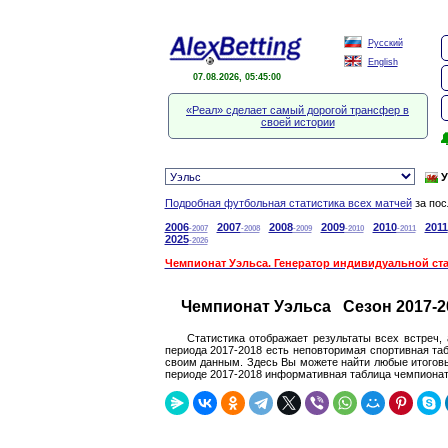
Русский
English
07.08.2026, 05:45:01
«Реал» сделает самый дорогой трансфер в
своей истории

У
Подробная футбольная статистика всех матчей
за пос
2006
2007
2008
2009
2010
2011
-2007
-2008
-2009
-2010
-2011
2025
-2026
Чемпионат Уэльса. Генератор индивидуальной ст
Чемпионат Уэльса Сезон 2017-2
Статистика отображает результаты всех встреч,
периода 2017-2018 есть неповторимая спортивная таб
своим данным. Здесь Вы можете найти любые итоговы
периоде 2017-2018 информативная таблица чемпионата