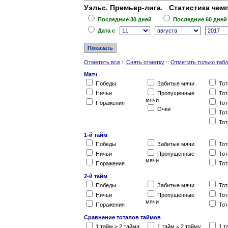
Уэльс. Премьер-лига. Статистика чемп
Последние 30 дней
Последние 60 дней
Дата c
Отметить все
::
Снять отметку
::
Отметить только таб
Матч
Победы
Забитые мячи
Тот
Ничьи
Пропущенные
Тот
мячи
Поражения
Тот
Очки
Тот
Тот
1-й тайм
Победы
Забитые мячи
Тот
Ничьи
Пропущенные
Тот
мячи
Поражения
Тот
2-й тайм
Победы
Забитые мячи
Тот
Ничьи
Пропущенные
Тот
мячи
Поражения
Тот
Сравнение тоталов таймов
1 тайм > 2 тайма
1 тайм = 2 тайму
1 т