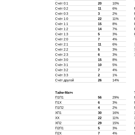
Счёт 0:1
20
10%
Счёт 0:2
11
6%
Счёт 0:3
3
2%
Счёт 1:0
22
11%
Счёт 1:1
15
8%
Счёт 1:2
14
7%
Счёт 1:3
5
3%
Счёт 2:0
7
4%
Счёт 2:1
11
6%
Счёт 2:2
5
3%
Счёт 2:3
6
3%
Счёт 3:0
15
8%
Счёт 3:1
10
5%
Счёт 3:2
7
4%
Счёт 3:3
2
1%
Счёт другой
26
14%
Тайм-Матч
П1П1
56
29%
П1X
6
3%
П1П2
4
2%
XП1
30
16%
XX
22
11%
XП2
29
15%
П2П1
5
3%
П2X
7
4%