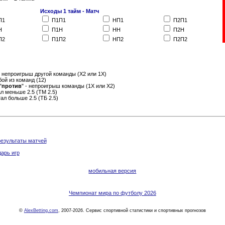
Исходы 1 тайм - Матч
П1
П1П1
НП1
П2П1
Н
П1Н
НН
П2Н
П2
П1П2
НП2
П2П2
- непроигрыш другой команды (Х2 или 1Х)
бой из команд (12)
"
против
" - непроигрыш команды (1Х или Х2)
тал меньше 2.5 (ТМ 2.5)
отал больше 2.5 (ТБ 2.5)
результаты матчей
арь игр
мобильная версия
Чемпионат мира по футболу 2026
©
AlexBetting.com
, 2007-2026. Сервис спортивной статистики и спортивных прогнозов