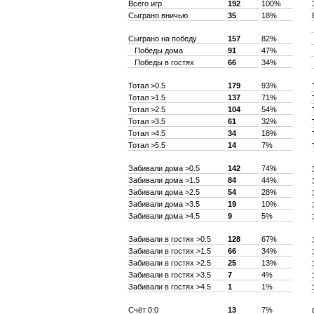
Всего игр
192
100%
Сыграно вничью
35
18%
Сыграно на победу
157
82%
Победы дома
91
47%
Победы в гостях
66
34%
Тотал >0.5
179
93%
Тотал >1.5
137
71%
Тотал >2.5
104
54%
Тотал >3.5
61
32%
Тотал >4.5
34
18%
Тотал >5.5
14
7%
Забивали дома >0.5
142
74%
Забивали дома >1.5
84
44%
Забивали дома >2.5
54
28%
Забивали дома >3.5
19
10%
Забивали дома >4.5
9
5%
Забивали в гостях >0.5
128
67%
Забивали в гостях >1.5
66
34%
Забивали в гостях >2.5
25
13%
Забивали в гостях >3.5
7
4%
Забивали в гостях >4.5
1
1%
Счёт 0:0
13
7%