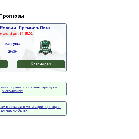
Прогнозы:
России. Премьер-Лига
ачала:
2 дня 14:45:00
9 августа
20:30
Краснодар
 имеет право не скрывать правды о
"Локомотиве"
аку рассказал о мотивации перехода в
тан красно-белых