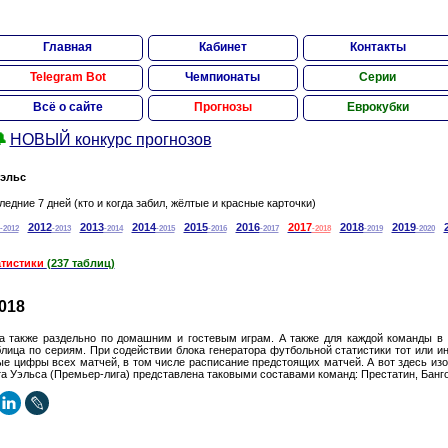
Главная
Кабинет
Контакты
Telegram Bot
Чемпионаты
Серии
Всё о сайте
Прогнозы
Еврокубки

НОВЫЙ конкурс прогнозов
эльс
ледние 7 дней (кто и когда забил, жёлтые и красные карточки)
2012
2013
2014
2015
2016
2017
2018
2019
-2012
-2013
-2014
-2015
-2016
-2017
-2018
-2019
-2020
атистики
(237 таблиц)
018
 а также раздельно по домашним и гостевым играм. А также для каждой команды в
лица по сериям. При содействии блока генератора футбольной статистики тот или и
е цифры всех матчей, в том числе расписание предстоящих матчей. А вот здесь изо
 Уэльса (Премьер-лига) представлена таковыми составами команд: Престатин, Банго