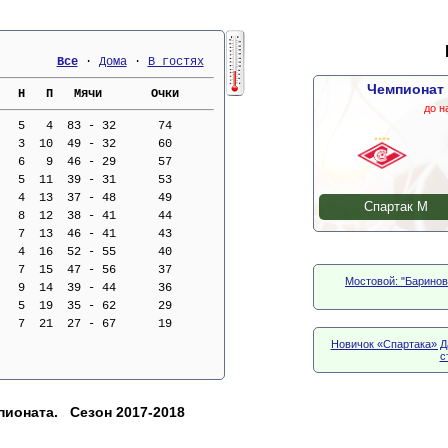
Все
 · 
Дома
 · 
В гостях
Чемпионат 
   Н   П   Мячи       Очки     
до н
   5   4  83 - 32      74
   3  10  49 - 32      60
   6   9  46 - 29      57
   5  11  39 - 31      53
   4  13  37 - 48      49
Спартак М
   8  12  38 - 41      44
   7  13  46 - 41      43
   4  16  52 - 55      40
   7  15  47 - 56      37
Мостовой: "Баринов
   9  14  39 - 44      36
   5  19  35 - 62      29
   7  21  27 - 67      19
Новичок «Спартака» Д
с
пионата. Сезон 2017-2018