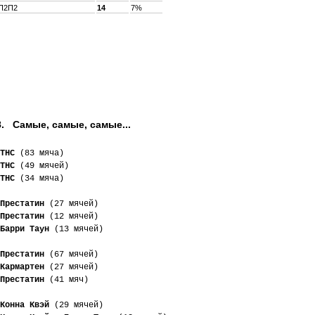
П2П2
14
7%
. Самые, самые, самые...
ТНС
 (83 мяча)
ТНС
 (49 мячей)
ТНС
 (34 мяча)
Престатин
 (27 мячей)
Престатин
 (12 мячей)
Барри Таун
 (13 мячей)
Престатин
 (67 мячей)
Кармартен
 (27 мячей)
Престатин
 (41 мяч)
Конна Квэй
 (29 мячей)