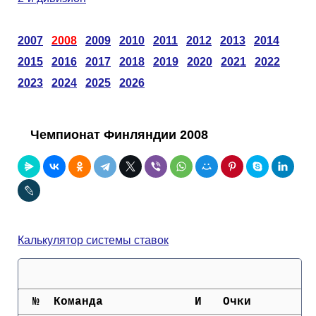
Таблицы
Ответы на вопросы
Бесплатные
►
2007
2008
2009
2010
2011
2012
2013
2014
Еврокубки
Отзывы
Платные
Чемпионатов
►
2015
2016
2017
2018
2019
2020
2021
2022
Инструменты
Новости
Статистика
Серии
Лига Чемпионов
►
2023
2024
2025
2026
Telegram Bot
Партнёрка
Лига Европы
Поиск команд
Чемпионат Финляндии 2008
Вакансии
Лига Конференций
Расчёт системы
Реклама
Чемпионат Мира
На что ставят?
Калькулятор системы ставок
RSS
Чемпионат Европы
Telegram Bot
Контакты
Кубок Мира (отбор)
  №  Команда             И   Очки