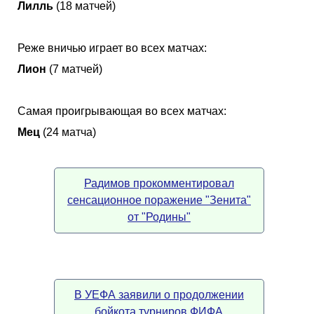
Лилль
(18 матчей)
Реже вничью играет во всех матчах:
Лион
(7 матчей)
Самая проигрывающая во всех матчах:
Мец
(24 матча)
Радимов прокомментировал
сенсационное поражение "Зенита"
от "Родины"
В УЕФА заявили о продолжении
бойкота турниров ФИФА