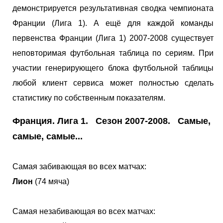
демонстрируется результативная сводка чемпионата
Франции (Лига 1). А ещё для каждой команды
первенства Франции (Лига 1) 2007-2008 существует
неповторимая футбольная таблица по сериям. При
участии генерирующего блока футбольной таблицы
любой клиент сервиса может полностью сделать
статистику по собственным показателям.
Франция. Лига 1. Сезон 2007-2008. Самые,
самые, самые...
Самая забивающая во всех матчах:
Лион
(74 мяча)
Самая незабивающая во всех матчах: