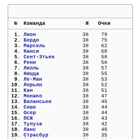
Кубок Европы (отбор)
Лига Наций
  №  Команда             И   Очки
  1. 
Лион             
  38    79
  2. 
Бордо            
  38    75
  3. 
Марсель          
  38    62
  4. 
Нанси            
  38    60
  5. 
Сент-Этьен       
  38    58
  6. 
Ренн             
  38    58
  7. 
Лилль            
  38    57
  8. 
Ницца            
  38    55
  9. 
Ле-Ман           
  38    53
 10. 
Лорьян           
  38    52
 11. 
Кан              
  38    51
 12. 
Монако           
  38    47
 13. 
Валансьен        
  38    45
 14. 
Сошо             
  38    44
 15. 
Осер             
  38    44
 16. 
ПСЖ              
  38    43
 17. 
Тулуза           
  38    42
 18. 
Ланс             
  38    40
 19. 
Страсбур         
  38    35