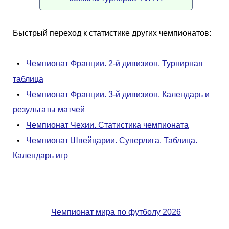
Быстрый переход к статистике других чемпионатов:
•
Чемпионат Франции. 2-й дивизион. Турнирная
таблица
•
Чемпионат Франции. 3-й дивизион. Календарь и
результаты матчей
•
Чемпионат Чехии. Статистика чемпионата
•
Чемпионат Швейцарии. Суперлига. Таблица.
Календарь игр
Чемпионат мира по футболу 2026