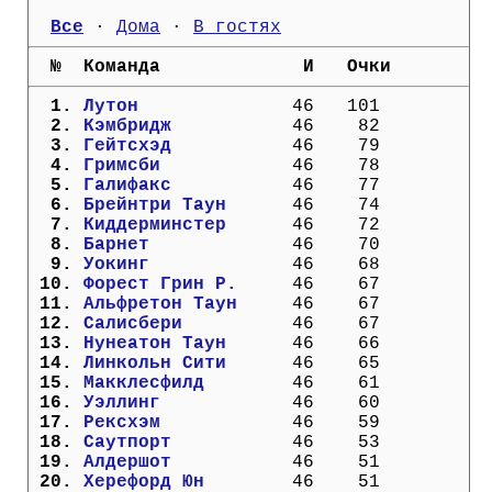
Кубок Европы (отбор)
Все
 · 
Дома
 · 
В гостях
  №  Команда             И   Очки
Лига Наций
  1. 
Лутон            
  46   101
  2. 
Кэмбридж         
  46    82
  3. 
Гейтсхэд         
  46    79
  4. 
Гримсби          
  46    78
  5. 
Галифакс         
  46    77
  6. 
Брейнтри Таун    
  46    74
  7. 
Киддерминстер    
  46    72
  8. 
Барнет           
  46    70
  9. 
Уокинг           
  46    68
 10. 
Форест Грин Р.   
  46    67
 11. 
Альфретон Таун   
  46    67
 12. 
Салисбери        
  46    67
 13. 
Нунеатон Таун    
  46    66
 14. 
Линкольн Сити    
  46    65
 15. 
Макклесфилд      
  46    61
 16. 
Уэллинг          
  46    60
 17. 
Рексхэм          
  46    59
 18. 
Саутпорт         
  46    53
 19. 
Алдершот         
  46    51
 20. 
Херефорд Юн      
  46    51