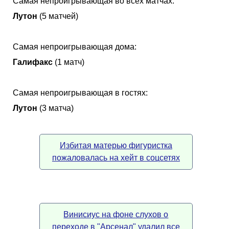
Самая непроигрывающая во всех матчах:
Лутон
(5 матчей)
Самая непроигрывающая дома:
Галифакс
(1 матч)
Самая непроигрывающая в гостях:
Лутон
(3 матча)
Избитая матерью фигуристка
пожаловалась на хейт в соцсетях
Винисиус на фоне слухов о
переходе в "Арсенал" удалил все