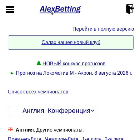
Перейти в полную версию
Главная
Салах нашел новый клуб
Кабинет
🔔
НОВЫЙ конкурс прогнозов
Контакты
►
Прогноз на Локомотив М - Акрон. 8 августа 2026 г.
Новости спорта
Список всех чемпионатов
Всё о сайте
►
Прогнозы
Описание
►
Англия
. Другие чемпионаты:
Премьер-Лига
Чемпион-Лига
1-я лига
2-я лига