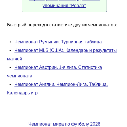
упоминания "Реала"
Быстрый переход к статистике других чемпионатов:
•
Чемпионат Румынии. Турнирная таблица
•
Чемпионат MLS (США). Календарь и результаты
матчей
•
Чемпионат Австрии. 1-я лига. Статистика
чемпионата
•
Чемпионат Англии. Чемпион-Лига. Таблица.
Календарь игр
Чемпионат мира по футболу 2026