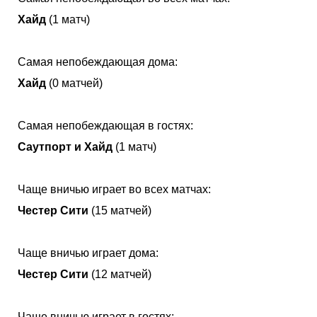
Хайд
(1 матч)
Самая непобеждающая дома:
Хайд
(0 матчей)
Самая непобеждающая в гостях:
Саутпорт и Хайд
(1 матч)
Чаще вничью играет во всех матчах:
Честер Сити
(15 матчей)
Чаще вничью играет дома:
Честер Сити
(12 матчей)
Чаще вничью играет в гостях: