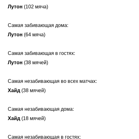
Лутон
(102 мяча)
Самая забивающая дома:
Лутон
(64 мяча)
Самая забивающая в гостях:
Лутон
(38 мячей)
Самая незабивающая во всех матчах:
Хайд
(38 мячей)
Самая незабивающая дома:
Хайд
(18 мячей)
Самая незабивающая в гостях: