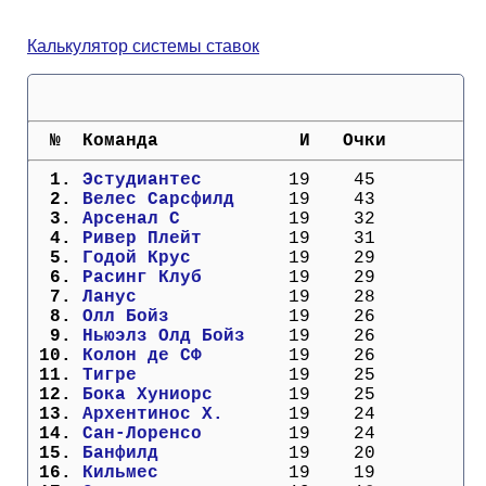
Кубок Европы (отбор)
Калькулятор системы ставок
Лига Наций
  №  Команда             И   Очки
  1. 
Эстудиантес      
  19    45
  2. 
Велес Сарсфилд   
  19    43
  3. 
Арсенал С        
  19    32
  4. 
Ривер Плейт      
  19    31
  5. 
Годой Крус       
  19    29
  6. 
Расинг Клуб      
  19    29
  7. 
Ланус            
  19    28
  8. 
Олл Бойз         
  19    26
  9. 
Ньюэлз Олд Бойз  
  19    26
 10. 
Колон де СФ      
  19    26
 11. 
Тигре            
  19    25
 12. 
Бока Хуниорс     
  19    25
 13. 
Архентинос Х.    
  19    24
 14. 
Сан-Лоренсо      
  19    24
 15. 
Банфилд          
  19    20
 16. 
Кильмес          
  19    19