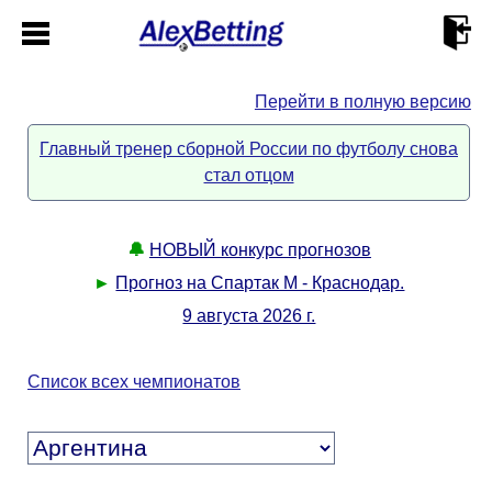
Перейти в полную версию
Главная
Главный тренер сборной России по футболу снова
стал отцом
Кабинет
Контакты
🔔
НОВЫЙ конкурс прогнозов
►
Прогноз на Спартак М - Краснодар.
Новости спорта
9 августа 2026 г.
Всё о сайте
►
Список всех чемпионатов
Прогнозы
Описание
►