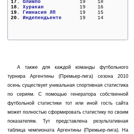
 17. 
Олимпо           
  19    18
 18. 
Хуракан          
  19    16
 19. 
Гимнасия ЛП      
  19    15
 20. 
Индепендьенте    
  19    14
А также для каждой команды футбольного
турнира Аргентины (Премьер-лига) сезона 2010
осень существует уникальная спортивная статистика
по сериям. С помощью генератора собственной
футбольной статистики тот или иной гость сайта
может полностью сформировать статистику по своим
показателям. Тут представлена результативная
таблица чемпионата Аргентины (Премьер-лига). На