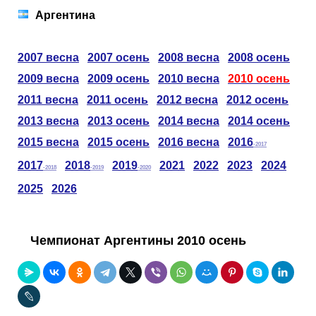
Таблицы
Ответы на вопросы
Бесплатные
►
Аргентина
Еврокубки
Отзывы
Платные
Чемпионатов
►
2007 весна
2007 осень
2008 весна
2008 осень
2009 весна
2009 осень
2010 весна
2010 осень
Инструменты
Новости
Статистика
Серии
Лига Чемпионов
►
2011 весна
2011 осень
2012 весна
2012 осень
2013 весна
2013 осень
2014 весна
2014 осень
Telegram Bot
Партнёрка
Лига Европы
Поиск команд
2015 весна
2015 осень
2016 весна
2016
-2017
Вакансии
Лига Конференций
Расчёт системы
2017
2018
2019
2021
2022
2023
2024
-2018
-2019
-2020
2025
2026
Реклама
Чемпионат Мира
На что ставят?
Чемпионат Аргентины 2010 осень
RSS
Чемпионат Европы
Telegram Bot
Контакты
Кубок Мира (отбор)