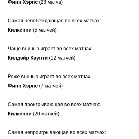
Финн Хэрпс
(23 матча)
Самая непобеждающая во всех матчах:
Килкенни
(5 матчей)
Чаще вничью играет во всех матчах:
Килдэйр Каунти
(12 матчей)
Реже вничью играет во всех матчах:
Финн Хэрпс
(7 матчей)
Самая проигрывающая во всех матчах:
Килкенни
(20 матчей)
Самая непроигрывающая во всех матчах: