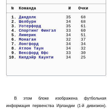
Кубок Европы (отбор)
  №  Команда             И   Очки
Лига Наций
  1. 
Дандолк          
  35    68
  2. 
Шелбурн          
  34    68
  3. 
Уотерфорд        
  35    61
  4. 
Спортинг Фингэл  
  33    60
  5. 
Лимерик          
  34    51
  6. 
Монаган          
  32    37
  7. 
Лонгфорд         
  34    34
  8. 
Атлон Таун       
  34    32
  9. 
Вексфорд Юфс     
  33    30
 10. 
Килдэйр Каунти   
  34    25
В этом блоке изображена футбольная
информация первенства Ирландии (1-й дивизион).