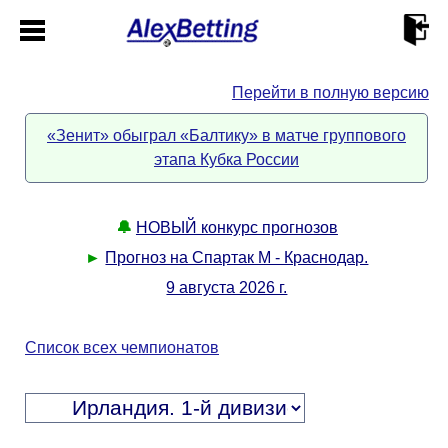
Перейти в полную версию
Главная
«Зенит» обыграл «Балтику» в матче группового
этапа Кубка России
Кабинет
Контакты
🔔
НОВЫЙ конкурс прогнозов
►
Прогноз на Спартак М - Краснодар.
Новости спорта
9 августа 2026 г.
Всё о сайте
►
Список всех чемпионатов
Прогнозы
Описание
►