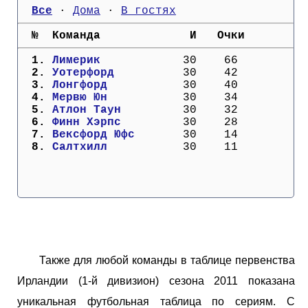
Кубок Европы (отбор)
Все
 · 
Дома
 · 
В гостях
  №  Команда             И   Очки
Лига Наций
  1. 
Лимерик          
  30    66
  2. 
Уотерфорд        
  30    42
  3. 
Лонгфорд         
  30    40
  4. 
Мервю Юн         
  30    34
  5. 
Атлон Таун       
  30    32
  6. 
Финн Хэрпс       
  30    28
  7. 
Вексфорд Юфс     
  30    14
  8. 
Салтхилл         
  30    11
Также для любой команды в таблице первенства
Ирландии (1-й дивизион) сезона 2011 показана
уникальная футбольная таблица по сериям. С