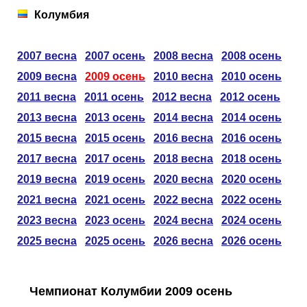
Таблицы
Ответы на вопросы
Бесплатные
►
Колумбия
Еврокубки
Отзывы
Платные
Чемпионатов
►
2007 весна
2007 осень
2008 весна
2008 осень
2009 весна
2009 осень
2010 весна
2010 осень
Инструменты
Новости
Статистика
Серии
Лига Чемпионов
►
2011 весна
2011 осень
2012 весна
2012 осень
2013 весна
2013 осень
2014 весна
2014 осень
Telegram Bot
Партнёрка
Лига Европы
Поиск команд
2015 весна
2015 осень
2016 весна
2016 осень
Вакансии
Лига Конференций
Расчёт системы
2017 весна
2017 осень
2018 весна
2018 осень
2019 весна
2019 осень
2020 весна
2020 осень
Реклама
Чемпионат Мира
На что ставят?
2021 весна
2021 осень
2022 весна
2022 осень
2023 весна
2023 осень
2024 весна
2024 осень
RSS
Чемпионат Европы
Telegram Bot
2025 весна
2025 осень
2026 весна
2026 осень
Контакты
Кубок Мира (отбор)
Чемпионат Колумбии 2009 осень