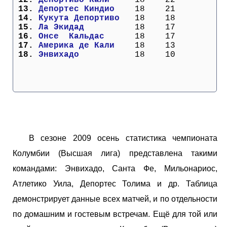
 13. 
Депортес Киндио  
  18    21
 14. 
Кукута Депортиво 
  18    18
 15. 
Ла Экидад        
  18    17
 16. 
Онсе  Кальдас    
  18    17
 17. 
Америка де Кали  
  18    13
 18. 
Энвихадо         
  18    10
В сезоне 2009 осень статистика чемпионата
Колумбии (Высшая лига) представлена такими
командами: Энвихадо, Санта Фе, Мильонариос,
Атлетико Уила, Депортес Толима и др. Таблица
демонстрирует данные всех матчей, и по отдельности
по домашним и гостевым встречам. Ещё для той или