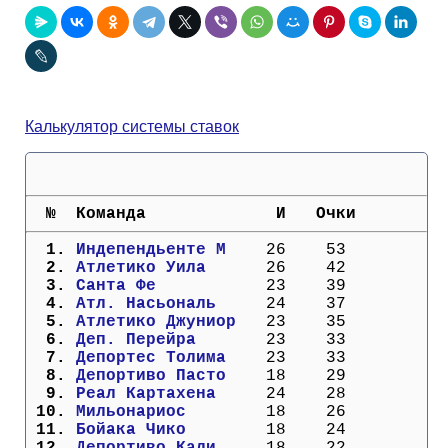
Кубок Европы (отбор)
Лига Наций
Калькулятор системы ставок
  №  Команда             И   Очки
  1. 
Индепендьенте М  
  26    53
  2. 
Атлетико Уила    
  26    42
  3. 
Санта Фе         
  23    39
  4. 
Атл. Насьональ   
  24    37
  5. 
Атлетико Джуниор 
  23    35
  6. 
Деп. Перейра     
  23    33
  7. 
Депортес Толима  
  23    33
  8. 
Депортиво Пасто  
  18    29
  9. 
Реал Картахена   
  24    28
 10. 
Мильонариос      
  18    26
 11. 
Бойака Чико      
  18    24
 12. 
Депортиво Кали   
  18    22