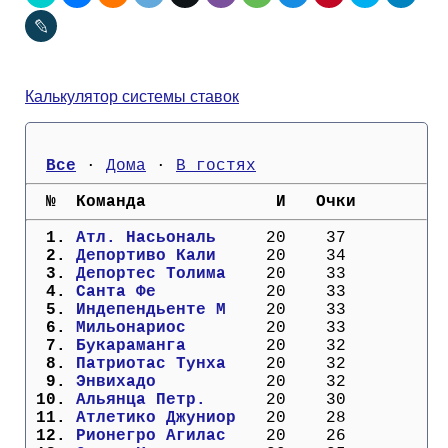
Кубок Европы (отбор)
Лига Наций
Калькулятор системы ставок
Все
 · 
Дома
 · 
В гостях
  №  Команда             И   Очки
  1. 
Атл. Насьональ   
  20    37
  2. 
Депортиво Кали   
  20    34
  3. 
Депортес Толима  
  20    33
  4. 
Санта Фе         
  20    33
  5. 
Индепендьенте М  
  20    33
  6. 
Мильонариос      
  20    33
  7. 
Букараманга      
  20    32
  8. 
Патриотас Тунха  
  20    32
  9. 
Энвихадо         
  20    32
 10. 
Альянца Петр.    
  20    30
 11. 
Атлетико Джуниор 
  20    28
 12. 
Рионегро Агилас  
  20    26