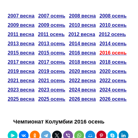
Таблицы
Ответы на вопросы
Бесплатные
►
2007 весна
2007 осень
2008 весна
2008 осень
Еврокубки
Отзывы
Платные
Чемпионатов
►
2009 весна
2009 осень
2010 весна
2010 осень
2011 весна
2011 осень
2012 весна
2012 осень
Инструменты
Новости
Статистика
Серии
Лига Чемпионов
►
2013 весна
2013 осень
2014 весна
2014 осень
2015 весна
2015 осень
2016 весна
2016 осень
Telegram Bot
Партнёрка
Лига Европы
Поиск команд
2017 весна
2017 осень
2018 весна
2018 осень
Вакансии
Лига Конференций
Расчёт системы
2019 весна
2019 осень
2020 весна
2020 осень
2021 весна
2021 осень
2022 весна
2022 осень
Реклама
Чемпионат Мира
На что ставят?
2023 весна
2023 осень
2024 весна
2024 осень
2025 весна
2025 осень
2026 весна
2026 осень
RSS
Чемпионат Европы
Telegram Bot
Чемпионат Колумбии 2016 осень
Контакты
Кубок Мира (отбор)