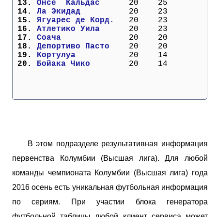
 13. 
Онсе  Кальдас    
  20    25
 14. 
Ла Экидад        
  20    23
 15. 
Ягуарес де Корд. 
  20    23
 16. 
Атлетико Уила    
  20    23
 17. 
Соача            
  20    20
 18. 
Депортиво Пасто  
  20    20
 19. 
Кортулуа         
  20    14
 20. 
Бойака Чико      
  20    14
В этом подразделе результативная информация
первенства Колумбии (Высшая лига). Для любой
команды чемпионата Колумбии (Высшая лига) года
2016 осень есть уникальная футбольная информация
по сериям. При участии блока генератора
футбольной таблицы любой клиент сервиса может