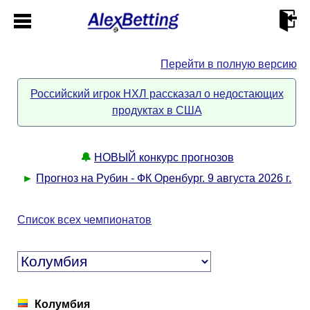
Перейти в полную версию
Главная
Российский игрок НХЛ рассказал о недостающих
продуктах в США
Кабинет
Контакты
🔔
НОВЫЙ конкурс прогнозов
►
Прогноз на Рубин - ФК Оренбург. 9 августа 2026 г.
Новости спорта
Список всех чемпионатов
Всё о сайте
►
Прогнозы
Описание
►
Колумбия