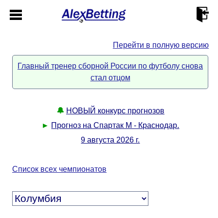
Перейти в полную версию
Главная
Главный тренер сборной России по футболу снова
стал отцом
Кабинет
Контакты
🔔
НОВЫЙ конкурс прогнозов
►
Прогноз на Спартак М - Краснодар.
Новости спорта
9 августа 2026 г.
Всё о сайте
►
Список всех чемпионатов
Прогнозы
Описание
►