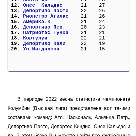
 12. 
Онсе  Кальдас    
  21    27
 13. 
Депортиво Пасто  
  22    26
 14. 
Рионегро Агилас  
  21    26
 15. 
Америка.К        
  21    24
 16. 
Депортиво Пер.   
  20    23
 17. 
Патриотас Тунха  
  21    21
 18. 
Кортулуа         
  22    21
 19. 
Депортиво Кали   
  23    19
 20. 
Ун.Магдалена     
  21    15
В периоде 2022 весна статистика чемпионата
Колумбии (Высшая лига) представлена вот такими
составами команд: Атл. Насьональ, Альянца Петр.,
Депортиво Пасто, Депортес Киндио, Онсе Кальдас и
др. В этом блоке Вы можете найти все футбольные