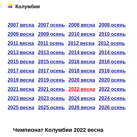
Таблицы
Ответы на вопросы
Бесплатные
►
Колумбия
Еврокубки
Отзывы
Платные
Чемпионатов
►
2007 весна
2007 осень
2008 весна
2008 осень
2009 весна
2009 осень
2010 весна
2010 осень
Инструменты
Новости
Статистика
Серии
Лига Чемпионов
►
2011 весна
2011 осень
2012 весна
2012 осень
2013 весна
2013 осень
2014 весна
2014 осень
Telegram Bot
Партнёрка
Лига Европы
Поиск команд
2015 весна
2015 осень
2016 весна
2016 осень
Вакансии
Лига Конференций
Расчёт системы
2017 весна
2017 осень
2018 весна
2018 осень
2019 весна
2019 осень
2020 весна
2020 осень
Реклама
Чемпионат Мира
На что ставят?
2021 весна
2021 осень
2022 весна
2022 осень
2023 весна
2023 осень
2024 весна
2024 осень
RSS
Чемпионат Европы
Telegram Bot
2025 весна
2025 осень
2026 весна
2026 осень
Контакты
Кубок Мира (отбор)
Чемпионат Колумбии 2022 весна