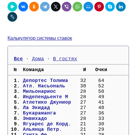
Кубок Европы (отбор)
Лига Наций
Калькулятор системы ставок
Все
 · 
Дома
 · 
В гостях
  №  Команда             И   Очки
  1. 
Депортес Толима  
  32    64
  2. 
Атл. Насьональ   
  30    52
  3. 
Мильонариос      
  28    50
  4. 
Индепендьенте М  
  28    49
  5. 
Атлетико Джуниор 
  27    41
  6. 
Ла Экидад        
  27    40
  7. 
Букараманга      
  27    36
  8. 
Энвихадо         
  28    33
  9. 
Ягуарес де Корд. 
  21    30
 10. 
Альянца Петр.    
  21    29
 11. 
Санта Фе         
  21    28