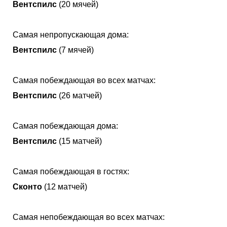
Вентспилс
(20 мячей)
Самая непропускающая дома:
Вентспилс
(7 мячей)
Самая побеждающая во всех матчах:
Вентспилс
(26 матчей)
Самая побеждающая дома:
Вентспилс
(15 матчей)
Самая побеждающая в гостях:
Сконто
(12 матчей)
Самая непобеждающая во всех матчах: