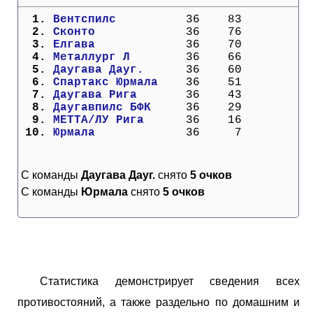
Кубок Европы (отбор)
  1. 
Вентспилс        
  36    83
  2. 
Сконто           
  36    76
  3. 
Елгава           
  36    70
Лига Наций
  4. 
Металлург Л      
  36    66
  5. 
Даугава Дауг.    
  36    60
  6. 
Спартакс Юрмала  
  36    51
  7. 
Даугава Рига     
  36    43
  8. 
Даугавпилс БФК   
  36    29
  9. 
МЕТТА/ЛУ Рига    
  36    16
 10. 
Юрмала           
  36     7
С команды
Даугава Дауг.
снято
5 очков
С команды
Юрмала
снято
5 очков
Статистика демонстрирует сведения всех
противостояний, а также раздельно по домашним и