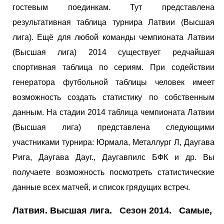
гостевым поединкам. Тут представлена
результативная таблица турнира Латвии (Высшая
лига). Ещё для любой команды чемпионата Латвии
(Высшая лига) 2014 существует редчайшая
спортивная таблица по сериям. При содействии
генератора футбольной таблицы человек имеет
возможность создать статистику по собственным
данным. На стадии 2014 таблица чемпионата Латвии
(Высшая лига) представлена следующими
участниками турнира: Юрмала, Металлург Л, Даугава
Рига, Даугава Дауг., Даугавпилс БФК и др. Вы
получаете возможность посмотреть статистические
данные всех матчей, и список грядущих встреч.
Латвия. Высшая лига. Сезон 2014. Самые,