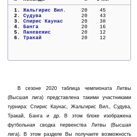
Кубок Европы (отбор)
  1. 
Жальгирис Вил.   
  20    45
  2. 
Судува           
  20    43
Лига Наций
  3. 
Спирис Каунас    
  20    38
  4. 
Банга            
  20    16
  5. 
Паневежис        
  20    12
  6. 
Тракай           
  20    12
В сезоне 2020 таблица чемпионата Литвы
(Высшая лига) представлена такими участниками
турнира: Спирис Каунас, Жальгирис Вил., Судува,
Тракай, Банга и др. В этом блоке изображена
футбольная сводка первенства Литвы (Высшая
лига). В этом разделе Вы получаете возможность