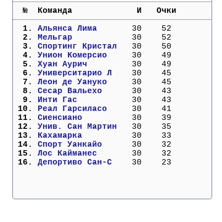
Кубок Европы (отбор)
  №  Команда             И   Очки
  1. 
Альянса Лима     
  30    52
Лига Наций
  2. 
Мельгар          
  30    52
  3. 
Спортинг Кристал 
  30    50
  4. 
Унион Комерсио   
  30    49
  5. 
Хуан Аурич       
  30    49
  6. 
Университарио Л  
  30    45
  7. 
Леон де Уануко   
  30    45
  8. 
Сесар Вальехо    
  30    43
  9. 
Инти Гас         
  30    43
 10. 
Реал Гарсиласо   
  30    41
 11. 
Сиенсиано        
  30    39
 12. 
Унив. Сан Мартин 
  30    35
 13. 
Кахамарка        
  30    33
 14. 
Спорт Уанкайо    
  30    32
 15. 
Лос Кайманес     
  30    32
 16. 
Депортиво Сан-С  
  30    23