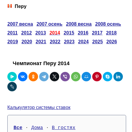
Таблицы
Ответы на вопросы
Бесплатные
►
Перу
Еврокубки
Отзывы
Платные
Чемпионатов
►
2007 весна
2007 осень
2008 весна
2008 осень
2011
2012
2013
2014
2015
2016
2017
2018
Инструменты
Новости
Статистика
Серии
Лига Чемпионов
►
2019
2020
2021
2022
2023
2024
2025
2026
Telegram Bot
Партнёрка
Лига Европы
Поиск команд
Чемпионат Перу 2014
Вакансии
Лига Конференций
Расчёт системы
Реклама
Чемпионат Мира
На что ставят?
RSS
Чемпионат Европы
Telegram Bot
Калькулятор системы ставок
Контакты
Кубок Мира (отбор)
Все
 · 
Дома
 · 
В гостях