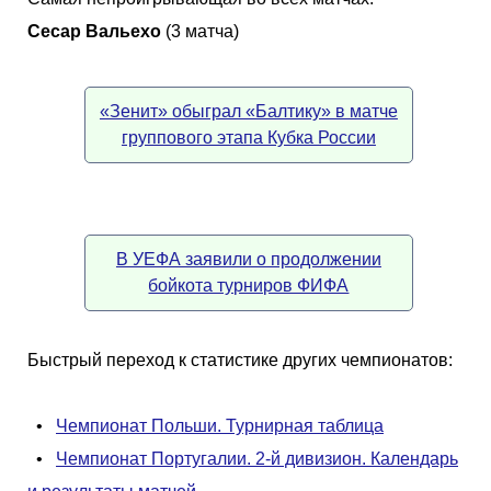
Сесар Вальехо
(3 матча)
«Зенит» обыграл «Балтику» в матче
группового этапа Кубка России
В УЕФА заявили о продолжении
бойкота турниров ФИФА
Быстрый переход к статистике других чемпионатов:
•
Чемпионат Польши. Турнирная таблица
•
Чемпионат Португалии. 2-й дивизион. Календарь