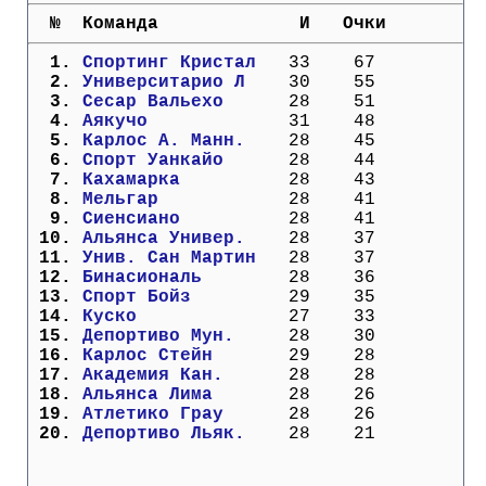
Кубок Европы (отбор)
  №  Команда             И   Очки
  1. 
Спортинг Кристал 
  33    67
Лига Наций
  2. 
Университарио Л  
  30    55
  3. 
Сесар Вальехо    
  28    51
  4. 
Аякучо           
  31    48
  5. 
Карлос А. Манн.  
  28    45
  6. 
Спорт Уанкайо    
  28    44
  7. 
Кахамарка        
  28    43
  8. 
Мельгар          
  28    41
  9. 
Сиенсиано        
  28    41
 10. 
Альянса Универ.  
  28    37
 11. 
Унив. Сан Мартин 
  28    37
 12. 
Бинасиональ      
  28    36
 13. 
Спорт Бойз       
  29    35
 14. 
Куско            
  27    33
 15. 
Депортиво Мун.   
  28    30
 16. 
Карлос Стейн     
  29    28
 17. 
Академия Кан.    
  28    28
 18. 
Альянса Лима     
  28    26
 19. 
Атлетико Грау    
  28    26
 20. 
Депортиво Льяк.  
  28    21