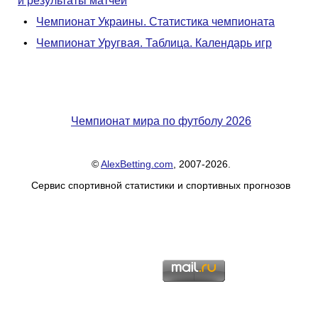
и результаты матчей
•
Чемпионат Украины. Статистика чемпионата
•
Чемпионат Уругвая. Таблица. Календарь игр
Чемпионат мира по футболу 2026
©
AlexBetting.com
, 2007-2026.
Сервис спортивной статистики и спортивных прогнозов