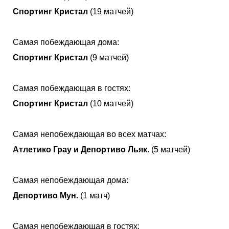
Спортинг Кристал
(19 матчей)
Самая побеждающая дома:
Спортинг Кристал
(9 матчей)
Самая побеждающая в гостях:
Спортинг Кристал
(10 матчей)
Самая непобеждающая во всех матчах:
Атлетико Грау и Депортиво Льяк.
(5 матчей)
Самая непобеждающая дома:
Депортиво Мун.
(1 матч)
Самая непобеждающая в гостях: