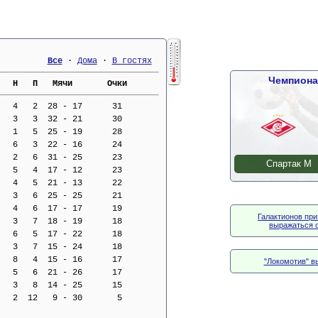
Все
 · 
Дома
 · 
В гостях
Чемпиона
   Н   П   Мячи       Очки     
   4   2  28 - 17      31
   3   3  32 - 21      30
   1   5  25 - 19      28
   6   3  22 - 16      24
   2   6  31 - 25      23
Спартак М
   5   4  17 - 12      23
   4   5  21 - 13      22
   3   6  25 - 25      21
   4   6  17 - 17      19
Галактионов при
   3   7  18 - 19      18
выражаться о
   6   5  17 - 22      18
   3   7  15 - 24      18
   8   4  15 - 16      17
"Локомотив" в
   5   6  21 - 26      17
   3   8  14 - 25      15
   2  12   9 - 30       5