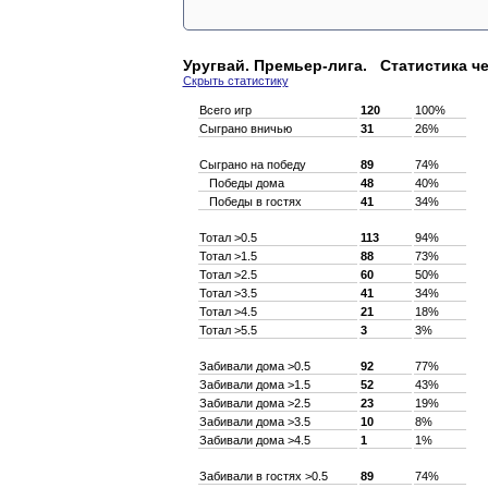
Уругвай. Премьер-лига. Статистика ч
Скрыть статистику
Всего игр
120
100%
Сыграно вничью
31
26%
Сыграно на победу
89
74%
Победы дома
48
40%
Победы в гостях
41
34%
Тотал >0.5
113
94%
Тотал >1.5
88
73%
Тотал >2.5
60
50%
Тотал >3.5
41
34%
Тотал >4.5
21
18%
Тотал >5.5
3
3%
Забивали дома >0.5
92
77%
Забивали дома >1.5
52
43%
Забивали дома >2.5
23
19%
Забивали дома >3.5
10
8%
Забивали дома >4.5
1
1%
Забивали в гостях >0.5
89
74%