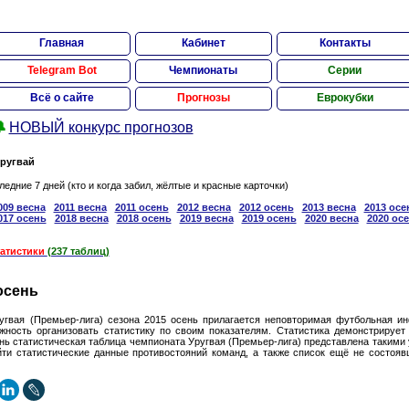
Главная
Кабинет
Контакты
Telegram Bot
Чемпионаты
Серии
Всё о сайте
Прогнозы
Еврокубки

НОВЫЙ конкурс прогнозов
ругвай
ледние 7 дней (кто и когда забил, жёлтые и красные карточки)
009 весна
2011 весна
2011 осень
2012 весна
2012 осень
2013 весна
2013 осе
017 осень
2018 весна
2018 осень
2019 весна
2019 осень
2020 весна
2020 ос
татистики
(237 таблиц)
осень
угвая (Премьер-лига) сезона 2015 осень прилагается неповторимая футбольная и
ность организовать статистику по своим показателям. Статистика демонстрирует 
ь статистическая таблица чемпионата Уругвая (Премьер-лига) представлена такими 
ти статистические данные противостояний команд, а также список ещё не состояв