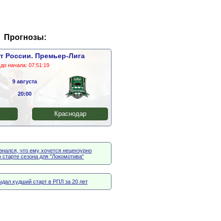
Прогнозы:
т России. Премьер-Лига
до начала:
07:51:18
9 августа
20:00
Краснодар
знался, что ему хочется нецензурно
 старте сезона для "Локомотива"
ыдал худший старт в РПЛ за 20 лет