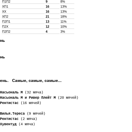
П1П2
9
8%
XП1
16
13%
XX
16
13%
XП2
21
18%
П2П1
13
11%
П2X
12
10%
П2П2
4
3%
ень
ень
ень. Самые, самые, самые...
Насьональ М
 (32 мяча)
Насьональ М и Ривер Плейт М
 (20 мячей)
Рентистас
 (16 мячей)
Вилья.Тереса
 (9 мячей)
Рентистас
 (2 мяча)
Хувентуд
 (4 мяча)