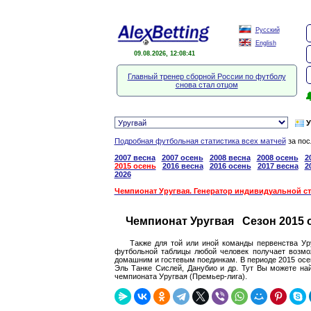
Русский
English
09.08.2026, 12:08:42
Главный тренер сборной России по футболу
снова стал отцом

У
Подробная футбольная статистика всех матчей
за пос
2007 весна
2007 осень
2008 весна
2008 осень
2
2015 осень
2016 весна
2016 осень
2017 весна
2
2026
Чемпионат Уругвая. Генератор индивидуальной с
Чемпионат Уругвая Сезон 2015 
Также для той или иной команды первенства Ур
футбольной таблицы любой человек получает возмож
домашним и гостевым поединкам. В периоде 2015 осен
Эль Танке Сислей, Данубио и др. Тут Вы можете най
чемпионата Уругвая (Премьер-лига).