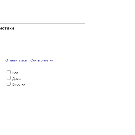
истики
Отметить все
::
Снять отметку
Все
Дома
В гостях