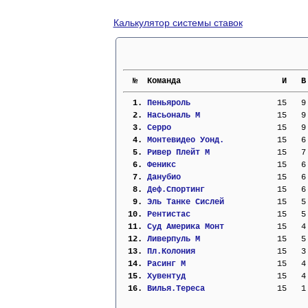
Калькулятор системы ставок
  №  Команда                     И   В
  1. 
Пеньяроль                
  15   9
  2. 
Насьональ М              
  15   9
  3. 
Серро                    
  15   9
  4. 
Монтевидео Уонд.         
  15   6
  5. 
Ривер Плейт М            
  15   7
  6. 
Феникс                   
  15   6
  7. 
Данубио                  
  15   6
  8. 
Деф.Спортинг             
  15   6
  9. 
Эль Танке Сислей         
  15   5
 10. 
Рентистас                
  15   5
 11. 
Суд Америка Монт         
  15   4
 12. 
Ливерпуль М              
  15   5
 13. 
Пл.Колония               
  15   3
 14. 
Расинг М                 
  15   4
 15. 
Хувентуд                 
  15   4
 16. 
Вилья.Тереса             
  15   1