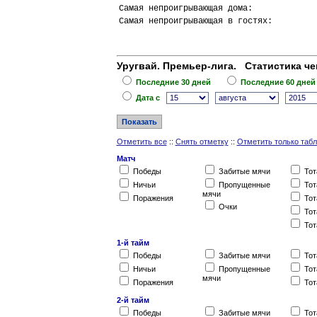
Самая непроигрывающая дома:             
Самая непроигрывающая в гостях:         
Уругвай. Премьер-лига. Статистика че
Последние 30 дней
Последние 60 дней
Дата c
Отметить все
::
Снять отметку
::
Отметить только таб
Матч
Победы
Забитые мячи
Тот
Ничьи
Пропущенные
Тот
мячи
Поражения
Тот
Очки
Тот
Тот
1-й тайм
Победы
Забитые мячи
Тот
Ничьи
Пропущенные
Тот
мячи
Поражения
Тот
2-й тайм
Победы
Забитые мячи
Тот