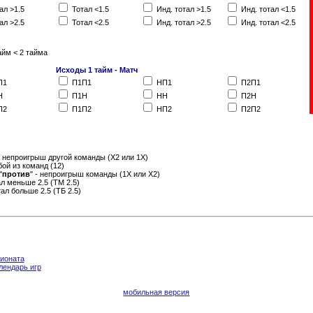
ал >1.5
Тотал <1.5
Инд. тотал >1.5
Инд. тотал <1.5
ал >2.5
Тотал <2.5
Инд. тотал >2.5
Инд. тотал <2.5
айм < 2 тайма
Исходы 1 тайм - Матч
П1
П1П1
НП1
П2П1
Н
П1Н
НН
П2Н
П2
П1П2
НП2
П2П2
- непроигрыш другой команды (Х2 или 1Х)
бой из команд (12)
"
против
" - непроигрыш команды (1Х или Х2)
тал меньше 2.5 (ТМ 2.5)
отал больше 2.5 (ТБ 2.5)
пионата
лендарь игр
мобильная версия