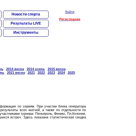
Войти
Новости спорта
Регистрация
Результаты LIVE
Инструменты
нь
2014 весна
2014 осень
2015 весна
ень
2021 весна
2021
2022
2023
2024
2025
нформация по сериям. При участии блока генератора
результаты всех матчей, а также по отдельности по
участниками турнира: Пеньяроль, Феникс, Пл.Колония,
шихся встреч. Здесь показана статистическая сводка