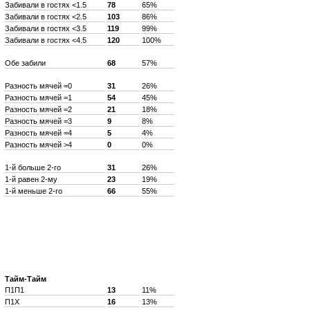
Забивали в гостях <1.5
78
65%
Забивали в гостях <2.5
103
86%
Забивали в гостях <3.5
119
99%
Забивали в гостях <4.5
120
100%
Обе забили
68
57%
Разность мячей =0
31
26%
Разность мячей =1
54
45%
Разность мячей =2
21
18%
Разность мячей =3
9
8%
Разность мячей =4
5
4%
Разность мячей >4
0
0%
1-й больше 2-го
31
26%
1-й равен 2-му
23
19%
1-й меньше 2-го
66
55%
Тайм-Тайм
П1П1
13
11%
П1X
16
13%