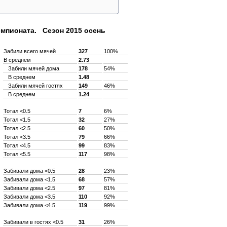
емпионата. Сезон 2015 осень
Забили всего мячей
327
100%
В среднем
2.73
Забили мячей дома
178
54%
В среднем
1.48
Забили мячей гостях
149
46%
В среднем
1.24
Тотал <0.5
7
6%
Тотал <1.5
32
27%
Тотал <2.5
60
50%
Тотал <3.5
79
66%
Тотал <4.5
99
83%
Тотал <5.5
117
98%
Забивали дома <0.5
28
23%
Забивали дома <1.5
68
57%
Забивали дома <2.5
97
81%
Забивали дома <3.5
110
92%
Забивали дома <4.5
119
99%
Забивали в гостях <0.5
31
26%