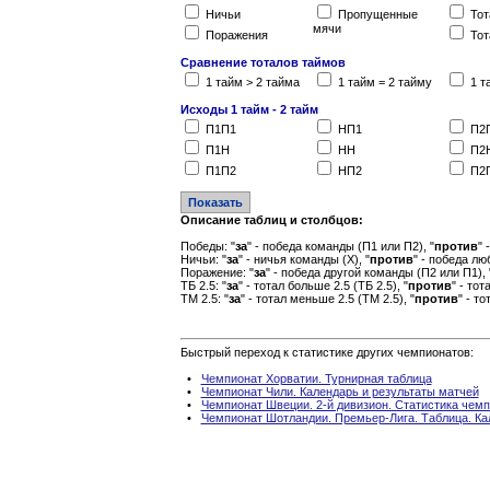
Ничьи
Пропущенные
Тот
мячи
Поражения
Тот
Сравнение тоталов таймов
1 тайм > 2 тайма
1 тайм = 2 тайму
1 т
Исходы 1 тайм - 2 тайм
П1П1
НП1
П2
П1Н
НН
П2
П1П2
НП2
П2
Описание таблиц и столбцов:
Победы: "
за
" - победа команды (П1 или П2), "
против
" 
Ничьи: "
за
" - ничья команды (Х), "
против
" - победа лю
Поражение: "
за
" - победа другой команды (П2 или П1), 
ТБ 2.5: "
за
" - тотал больше 2.5 (ТБ 2.5), "
против
" - то
ТМ 2.5: "
за
" - тотал меньше 2.5 (ТМ 2.5), "
против
" - т
Быстрый переход к статистике других чемпионатов:
•
Чемпионат Хорватии. Турнирная таблица
•
Чемпионат Чили. Календарь и результаты матчей
•
Чемпионат Швеции. 2-й дивизион. Статистика чем
•
Чемпионат Шотландии. Премьер-Лига. Таблица. Ка