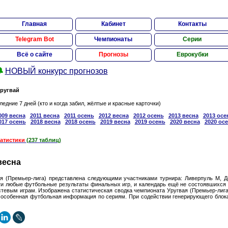
Главная
Кабинет
Контакты
Telegram Bot
Чемпионаты
Серии
Всё о сайте
Прогнозы
Еврокубки

НОВЫЙ конкурс прогнозов
ругвай
ледние 7 дней (кто и когда забил, жёлтые и красные карточки)
009 весна
2011 весна
2011 осень
2012 весна
2012 осень
2013 весна
2013 осе
017 осень
2018 весна
2018 осень
2019 весна
2019 осень
2020 весна
2020 ос
татистики
(237 таблиц)
весна
я (Премьер-лига) представлена следующими участниками турнира: Ливерпуль М, Де
ти любые футбольные результаты финальных игр, и календарь ещё не состоявшихся
стевым играм. Изображена статистическая сводка чемпионата Уругвая (Премьер-лига
а особенная футбольная информация по сериям. При содействии генерирующего блок