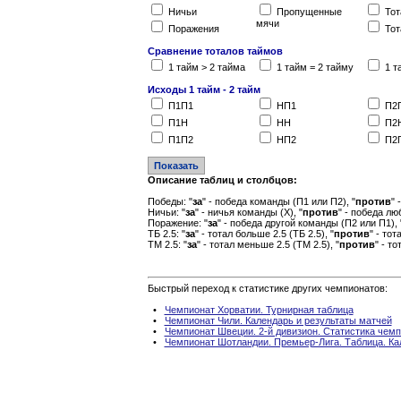
Ничьи
Пропущенные
Тот
мячи
Поражения
Тот
Сравнение тоталов таймов
1 тайм > 2 тайма
1 тайм = 2 тайму
1 т
Исходы 1 тайм - 2 тайм
П1П1
НП1
П2
П1Н
НН
П2
П1П2
НП2
П2
Описание таблиц и столбцов:
Победы: "
за
" - победа команды (П1 или П2), "
против
" 
Ничьи: "
за
" - ничья команды (Х), "
против
" - победа лю
Поражение: "
за
" - победа другой команды (П2 или П1), 
ТБ 2.5: "
за
" - тотал больше 2.5 (ТБ 2.5), "
против
" - то
ТМ 2.5: "
за
" - тотал меньше 2.5 (ТМ 2.5), "
против
" - т
Быстрый переход к статистике других чемпионатов:
•
Чемпионат Хорватии. Турнирная таблица
•
Чемпионат Чили. Календарь и результаты матчей
•
Чемпионат Швеции. 2-й дивизион. Статистика чем
•
Чемпионат Шотландии. Премьер-Лига. Таблица. Ка