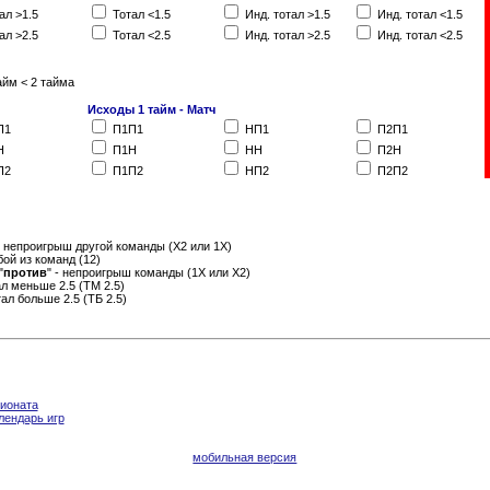
ал >1.5
Тотал <1.5
Инд. тотал >1.5
Инд. тотал <1.5
ал >2.5
Тотал <2.5
Инд. тотал >2.5
Инд. тотал <2.5
айм < 2 тайма
Исходы 1 тайм - Матч
П1
П1П1
НП1
П2П1
Н
П1Н
НН
П2Н
П2
П1П2
НП2
П2П2
- непроигрыш другой команды (Х2 или 1Х)
бой из команд (12)
"
против
" - непроигрыш команды (1Х или Х2)
тал меньше 2.5 (ТМ 2.5)
отал больше 2.5 (ТБ 2.5)
пионата
лендарь игр
мобильная версия