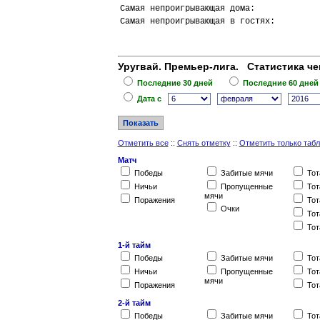
Самая непроигрывающая дома:             
Самая непроигрывающая в гостях:         
Уругвай. Премьер-лига. Статистика че
Последние 30 дней
Последние 60 дней
Дата c
Отметить все
::
Снять отметку
::
Отметить только таб
Матч
Победы
Забитые мячи
Тот
Ничьи
Пропущенные
Тот
мячи
Поражения
Тот
Очки
Тот
Тот
1-й тайм
Победы
Забитые мячи
Тот
Ничьи
Пропущенные
Тот
мячи
Поражения
Тот
2-й тайм
Победы
Забитые мячи
Тот