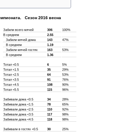
емпионата. Сезон 2016 весна
Забили всего мячей
306
100%
В среднем
2.55
Забили мячей дома
143
47%
В среднем
1.19
Забили мячей гостях
163
53%
В среднем
1.36
Тотал <0.5
6
5%
Тотал <1.5
35
29%
Тотал <2.5
64
53%
Тотал <3.5
91
76%
Тотал <4.5
108
90%
Тотал <5.5
115
96%
Забивали дома <0.5
34
28%
Забивали дома <1.5
78
65%
Забивали дома <2.5
110
92%
Забивали дома <3.5
117
98%
Забивали дома <4.5
118
98%
Забивали в гостях <0.5
30
25%