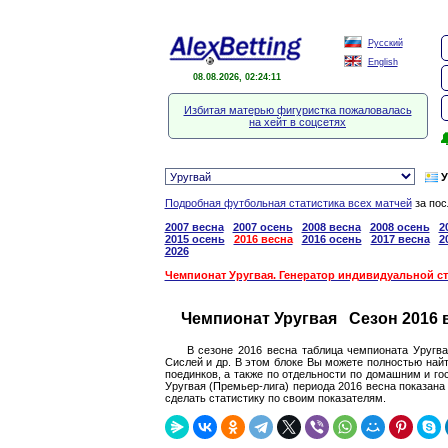
Русский
English
08.08.2026, 02:24:12
Избитая матерью фигуристка пожаловалась
на хейт в соцсетях

У
Подробная футбольная статистика всех матчей
за пос
2007 весна
2007 осень
2008 весна
2008 осень
2
2015 осень
2016 весна
2016 осень
2017 весна
2
2026
Чемпионат Уругвая. Генератор индивидуальной с
Чемпионат Уругвая Сезон 2016 
В сезоне 2016 весна таблица чемпионата Уругва
Сислей и др. В этом блоке Вы можете полностью най
поединков, а также по отдельности по домашним и го
Уругвая (Премьер-лига) периода 2016 весна показан
сделать статистику по своим показателям.