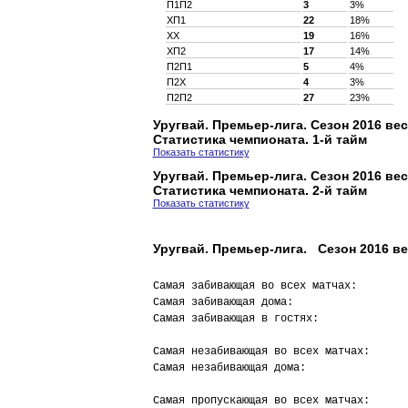
П1П2
3
3%
XП1
22
18%
XX
19
16%
XП2
17
14%
П2П1
5
4%
П2X
4
3%
П2П2
27
23%
Уругвай. Премьер-лига. Сезон 2016 ве
Статистика чемпионата. 1-й тайм
Показать статистику
Уругвай. Премьер-лига. Сезон 2016 ве
Статистика чемпионата. 2-й тайм
Показать статистику
Уругвай. Премьер-лига. Сезон 2016 ве
Самая забивающая во всех матчах:        
Самая забивающая дома:                  
Самая забивающая в гостях:              
Самая незабивающая во всех матчах:      
Самая незабивающая дома:                
Самая пропускающая во всех матчах:      