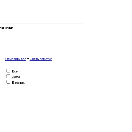
истики
Отметить все
::
Снять отметку
Все
Дома
В гостях