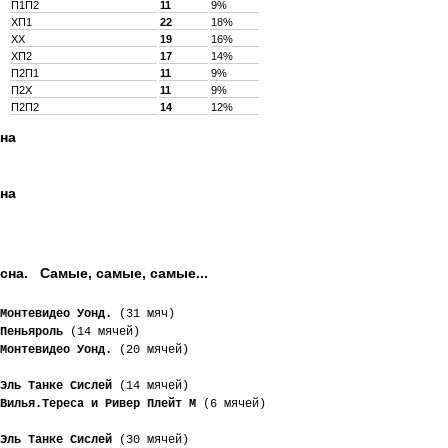
П1П2
11
9%
XП1
22
18%
XX
19
16%
XП2
17
14%
П2П1
11
9%
П2X
11
9%
П2П2
14
12%
сна
сна
сна. Самые, самые, самые...
Монтевидео Уонд.
 (31 мяч)
Пеньяроль
 (14 мячей)
Монтевидео Уонд.
 (20 мячей)
Эль Танке Сислей
 (14 мячей)
Вилья.Тереса и Ривер Плейт М
 (6 мячей)
Эль Танке Сислей
 (30 мячей)