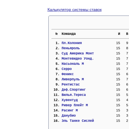
Калькулятор системы ставок
  №  Команда                     И   В
  1. 
Пл.Колония               
  15   9
  2. 
Пеньяроль                
  15   8
  3. 
Суд Америка Монт         
  15   7
  4. 
Монтевидео Уонд.         
  15   7
  5. 
Насьональ М              
  15   7
  6. 
Серро                    
  15   7
  7. 
Феникс                   
  15   6
  8. 
Ливерпуль М              
  15   7
  9. 
Рентистас                
  15   6
 10. 
Деф.Спортинг             
  15   6
 11. 
Вилья.Тереса             
  15   5
 12. 
Хувентуд                 
  15   4
 13. 
Ривер Плейт М            
  15   5
 14. 
Расинг М                 
  15   3
 15. 
Данубио                  
  15   3
 16. 
Эль Танке Сислей         
  15   2