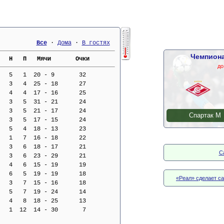
Все
 · 
Дома
 · 
В гостях
Чемпиона
   Н   П   Мячи       Очки     
до
   5   1  20 - 9       32
   3   4  25 - 18      27
   4   4  17 - 16      25
   3   5  31 - 21      24
   3   5  21 - 17      24
Спартак М
   3   5  17 - 15      24
   5   4  18 - 13      23
   1   7  16 - 18      22
   3   6  18 - 17      21
С
   3   6  23 - 29      21
   4   6  15 - 19      19
   6   5  19 - 19      18
«Реал» сделает с
   3   7  15 - 16      18
   5   7  19 - 24      14
   4   8  18 - 25      13
   1  12  14 - 30       7