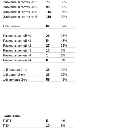
Забивали в гостях <1.5
75
63%
Забивали в гостях <2.5
98
82%
Забивали в гостях <3.5
116
97%
Забивали в гостях <4.5
119
99%
Обе забили
62
52%
Разность мячей =0
28
23%
Разность мячей =1
54
45%
Разность мячей =2
27
23%
Разность мячей =3
10
8%
Разность мячей =4
1
1%
Разность мячей >4
0
0%
1-й больше 2-го
35
29%
1-й равен 2-му
26
22%
1-й меньше 2-го
59
49%
Тайм-Тайм
П1П1
5
4%
П1X
10
8%