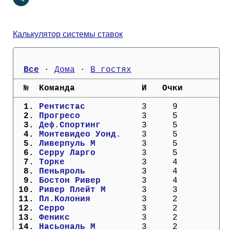
Кубок Европы (отбор)
Калькулятор системы ставок
Лига Наций
Все
 · 
Дома
 · 
В гостях
  №  Команда             И   Очки
  1. 
Рентистас        
   3     9
  2. 
Прогресо         
   3     5
  3. 
Деф.Спортинг     
   3     5
  4. 
Монтевидео Уонд. 
   3     5
  5. 
Ливерпуль М      
   3     5
  6. 
Серру Ларго      
   3     5
  7. 
Торке            
   3     4
  8. 
Пеньяроль        
   3     4
  9. 
Бостон Ривер     
   3     4
 10. 
Ривер Плейт М    
   3     3
 11. 
Пл.Колония       
   3     2
 12. 
Серро            
   3     2
 13. 
Феникс           
   3     2
 14. 
Насьональ М      
   3     2