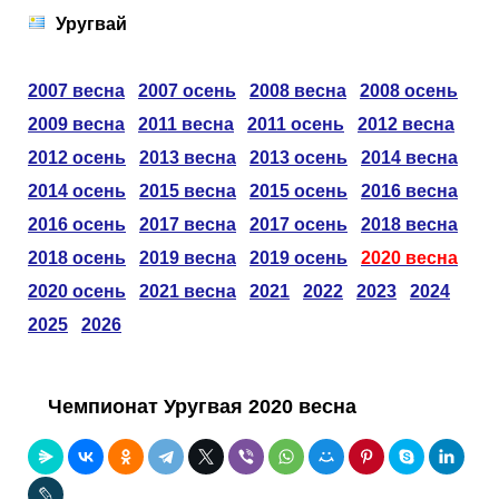
Таблицы
Ответы на вопросы
Бесплатные
►
Уругвай
Еврокубки
Отзывы
Платные
Чемпионатов
►
2007 весна
2007 осень
2008 весна
2008 осень
2009 весна
2011 весна
2011 осень
2012 весна
Инструменты
Новости
Статистика
Серии
Лига Чемпионов
►
2012 осень
2013 весна
2013 осень
2014 весна
2014 осень
2015 весна
2015 осень
2016 весна
Telegram Bot
Партнёрка
Лига Европы
Поиск команд
2016 осень
2017 весна
2017 осень
2018 весна
Вакансии
Лига Конференций
Расчёт системы
2018 осень
2019 весна
2019 осень
2020 весна
2020 осень
2021 весна
2021
2022
2023
2024
Реклама
Чемпионат Мира
На что ставят?
2025
2026
RSS
Чемпионат Европы
Telegram Bot
Чемпионат Уругвая 2020 весна
Контакты
Кубок Мира (отбор)