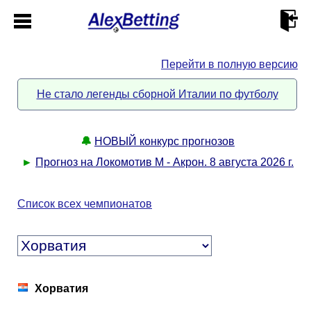
Перейти в полную версию
Главная
Не стало легенды сборной Италии по футболу
Кабинет
🔔
НОВЫЙ конкурс прогнозов
Контакты
►
Прогноз на Локомотив М - Акрон. 8 августа 2026 г.
Новости спорта
Список всех чемпионатов
Всё о сайте
►
Прогнозы
Описание
►
Хорватия