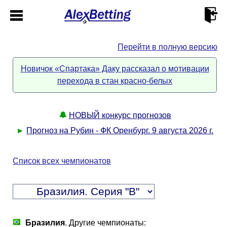
Перейти в полную версию
Главная
Новичок «Спартака» Даку рассказал о мотивации
перехода в стан красно-белых
Кабинет
Контакты
🔔
НОВЫЙ конкурс прогнозов
►
Прогноз на Рубин - ФК Оренбург. 9 августа 2026 г.
Новости спорта
Список всех чемпионатов
Всё о сайте
►
Прогнозы
Описание
►
Бразилия
. Другие чемпионаты: