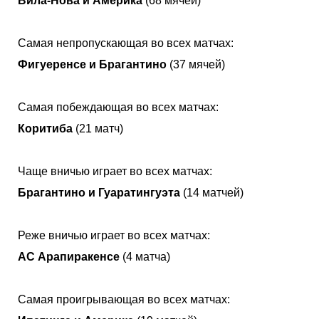
Вила-Нова и Америка
(68 мячей)
Самая непропускающая во всех матчах:
Фигуеренсе и Брагантино
(37 мячей)
Самая побеждающая во всех матчах:
Коритиба
(21 матч)
Чаще вничью играет во всех матчах:
Брагантино и Гуаратингуэта
(14 матчей)
Реже вничью играет во всех матчах:
АС Арапиракенсе
(4 матча)
Самая проигрывающая во всех матчах: