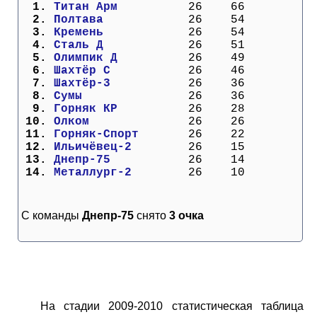
  1. 
Титан Арм        
  26    66
Кубок Европы (отбор)
  2. 
Полтава          
  26    54
  3. 
Кремень          
  26    54
  4. 
Сталь Д          
  26    51
Лига Наций
  5. 
Олимпик Д        
  26    49
  6. 
Шахтёр С         
  26    46
  7. 
Шахтёр-3         
  26    36
  8. 
Сумы             
  26    36
  9. 
Горняк КР        
  26    28
 10. 
Олком            
  26    26
 11. 
Горняк-Спорт     
  26    22
 12. 
Ильичёвец-2      
  26    15
 13. 
Днепр-75         
  26    14
 14. 
Металлург-2      
  26    10
С команды
Днепр-75
снято
3 очка
На стадии 2009-2010 статистическая таблица