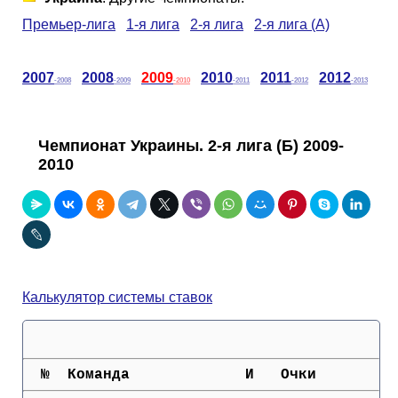
Таблицы
Ответы на вопросы
Бесплатные
►
Премьер-лига
1-я лига
2-я лига
2-я лига (А)
Еврокубки
Отзывы
Платные
Чемпионатов
►
2007
2008
2009
2010
2011
2012
-2008
-2009
-2010
-2011
-2012
-2013
Инструменты
Новости
Статистика
Серии
Лига Чемпионов
►
Чемпионат Украины. 2-я лига (Б) 2009-
Telegram Bot
Партнёрка
Лига Европы
Поиск команд
2010
Вакансии
Лига Конференций
Расчёт системы
Реклама
Чемпионат Мира
На что ставят?
Калькулятор системы ставок
RSS
Чемпионат Европы
Telegram Bot
Контакты
Кубок Мира (отбор)
  №  Команда             И   Очки