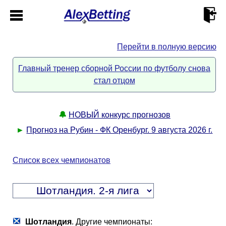
Перейти в полную версию
Главная
Главный тренер сборной России по футболу снова
стал отцом
Кабинет
Контакты
🔔
НОВЫЙ конкурс прогнозов
►
Прогноз на Рубин - ФК Оренбург. 9 августа 2026 г.
Новости спорта
Список всех чемпионатов
Всё о сайте
►
Прогнозы
Описание
►
Шотландия
. Другие чемпионаты: