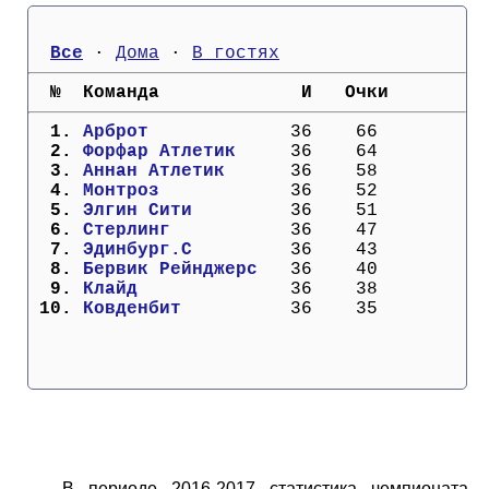
Кубок Европы (отбор)
Все
 · 
Дома
 · 
В гостях
Лига Наций
  №  Команда             И   Очки
  1. 
Арброт           
  36    66
  2. 
Форфар Атлетик   
  36    64
  3. 
Аннан Атлетик    
  36    58
  4. 
Монтроз          
  36    52
  5. 
Элгин Сити       
  36    51
  6. 
Стерлинг         
  36    47
  7. 
Эдинбург.С       
  36    43
  8. 
Бервик Рейнджерс 
  36    40
  9. 
Клайд            
  36    38
 10. 
Ковденбит        
  36    35
В периоде 2016-2017 статистика чемпионата