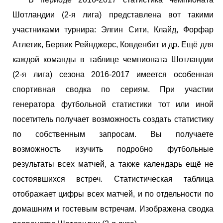
Шотландии (2-я лига) представлена вот такими
участниками турнира: Элгин Сити, Клайд, Форфар
Атлетик, Бервик Рейнджерс, Ковденбит и др. Ещё для
каждой команды в таблице чемпионата Шотландии
(2-я лига) сезона 2016-2017 имеется особенная
спортивная сводка по сериям. При участии
генератора футбольной статистики тот или иной
посетитель получает возможность создать статистику
по собственным запросам. Вы получаете
возможность изучить подробно футбольные
результаты всех матчей, а также календарь ещё не
состоявшихся встреч. Статистическая таблица
отображает цифры всех матчей, и по отдельности по
домашним и гостевым встречам. Изображена сводка