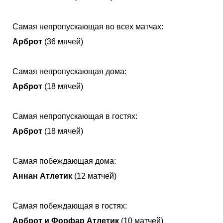
Самая непропускающая во всех матчах:
Арброт
(36 мячей)
Самая непропускающая дома:
Арброт
(18 мячей)
Самая непропускающая в гостях:
Арброт
(18 мячей)
Самая побеждающая дома:
Аннан Атлетик
(12 матчей)
Самая побеждающая в гостях:
Арброт и Форфар Атлетик
(10 матчей)