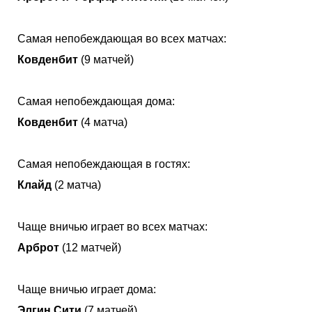
Самая непобеждающая во всех матчах:
Ковденбит
(9 матчей)
Самая непобеждающая дома:
Ковденбит
(4 матча)
Самая непобеждающая в гостях:
Клайд
(2 матча)
Чаще вничью играет во всех матчах:
Арброт
(12 матчей)
Чаще вничью играет дома:
Элгин Сити
(7 матчей)