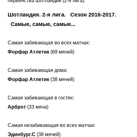
первенства Шотландии (2-я лига).
Шотландия. 2-я лига. Сезон 2016-2017.
Самые, самые, самые...
Самая забивающая во всех матчах:
Форфар Атлетик
(69 мячей)
Самая забивающая дома:
Форфар Атлетик
(38 мячей)
Самая забивающая в гостях:
Арброт
(33 мяча)
Самая незабивающая во всех матчах:
Эдинбург.С
(38 мячей)