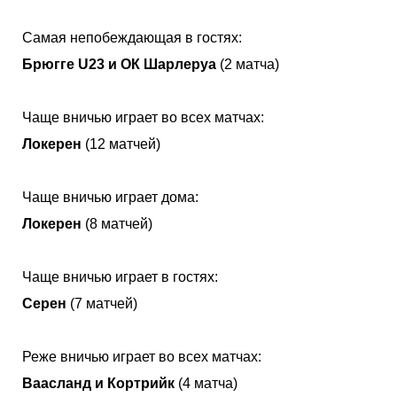
Самая непобеждающая в гостях:
Брюгге U23 и ОК Шарлеруа
(2 матча)
Чаще вничью играет во всех матчах:
Локерен
(12 матчей)
Чаще вничью играет дома:
Локерен
(8 матчей)
Чаще вничью играет в гостях:
Серен
(7 матчей)
Реже вничью играет во всех матчах:
Ваасланд и Кортрийк
(4 матча)