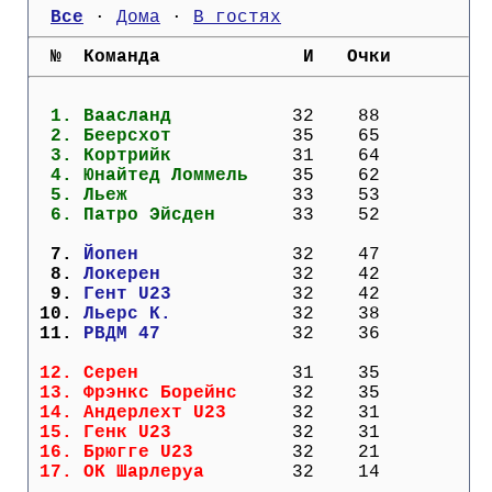
Кубок Европы (отбор)
Все
 · 
Дома
 · 
В гостях
  №  Команда             И   Очки
Лига Наций
  1. 
Ваасланд         
  32    88
  2. 
Беерсхот         
  35    65
  3. 
Кортрийк         
  31    64
  4. 
Юнайтед Ломмель  
  35    62
  5. 
Льеж             
  33    53
  6. 
Патро Эйсден     
  33    52
  7. 
Йопен            
  32    47
  8. 
Локерен          
  32    42
  9. 
Гент U23         
  32    42
 10. 
Льерс К.         
  32    38
 11. 
РВДМ 47          
  32    36
 12. 
Серен            
  31    35
 13. 
Фрэнкс Борейнс   
  32    35
 14. 
Андерлехт U23    
  32    31
 15. 
Генк U23         
  32    31
 16. 
Брюгге U23       
  32    21
 17. 
ОК Шарлеруа      
  32    14