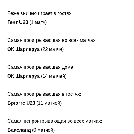
Реже вничью играет в гостях:
Гент U23
(1 матч)
Самая проигрывающая во всех матчах:
ОК Шарлеруа
(22 матча)
Самая проигрывающая дома:
ОК Шарлеруа
(14 матчей)
Самая проигрывающая в гостях:
Брюгге U23
(11 матчей)
Самая непроигрывающая во всех матчах:
Ваасланд
(0 матчей)