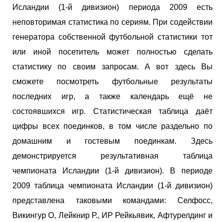
Исландии (1-й дивизион) периода 2009 есть
неповторимая статистика по сериям. При содействии
генератора собственной футбольной статистики тот
или иной посетитель может полностью сделать
статистику по своим запросам. А вот здесь Вы
сможете посмотреть футбольные результаты
последних игр, а также календарь ещё не
состоявшихся игр. Статистическая таблица даёт
цифры всех поединков, в том числе раздельно по
домашним и гостевым поединкам. Здесь
демонстрируется результативная таблица
чемпионата Исландии (1-й дивизион). В периоде
2009 таблица чемпионата Исландии (1-й дивизион)
представлена таковыми командами: Селфосс,
Викингур О, Лейкнир Р., ИР Рейкьявик, Афтурелдинг и