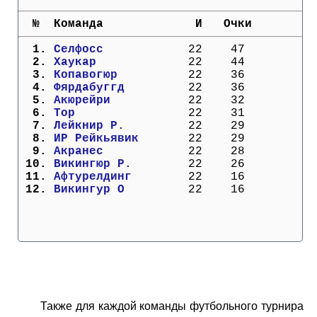
Кубок Европы (отбор)
  №  Команда             И   Очки
Лига Наций
  1. 
Селфосс          
  22    47
  2. 
Хаукар           
  22    44
  3. 
Копавогюр        
  22    36
  4. 
Фярдабуггд       
  22    36
  5. 
Акюрейри         
  22    32
  6. 
Тор              
  22    31
  7. 
Лейкнир Р.       
  22    29
  8. 
ИР Рейкьявик     
  22    29
  9. 
Акранес          
  22    28
 10. 
Викингюр Р.      
  22    26
 11. 
Афтурелдинг      
  22    16
 12. 
Викингур О       
  22    16
Также для каждой команды футбольного турнира