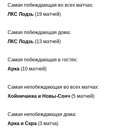
Самая побеждающая во всех матчах:
ЛКС Лодзь
(19 матчей)
Самая побеждающая дома:
ЛКС Лодзь
(13 матчей)
Самая побеждающая в гостях:
Арка
(10 матчей)
Самая непобеждающая во всех матчах:
Хойничанка и Новы-Сонч
(5 матчей)
Самая непобеждающая дома:
Арка и Скра
(3 матча)