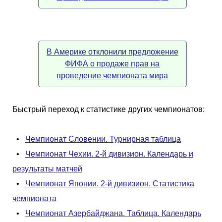
В Америке отклонили предложение
ФИФА о продаже прав на
проведение чемпионата мира
Быстрый переход к статистике других чемпионатов:
•
Чемпионат Словении. Турнирная таблица
•
Чемпионат Чехии. 2-й дивизион. Календарь и
результаты матчей
•
Чемпионат Японии. 2-й дивизион. Статистика
чемпионата
•
Чемпионат Азербайджана. Таблица. Календарь