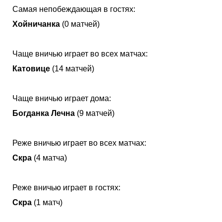
Самая непобеждающая в гостях:
Хойничанка
(0 матчей)
Чаще вничью играет во всех матчах:
Катовице
(14 матчей)
Чаще вничью играет дома:
Богданка Лечна
(9 матчей)
Реже вничью играет во всех матчах:
Скра
(4 матча)
Реже вничью играет в гостях:
Скра
(1 матч)