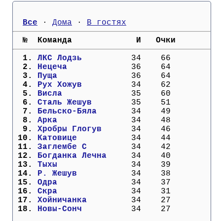
Кубок Европы (отбор)
Все
 · 
Дома
 · 
В гостях
Лига Наций
  №  Команда             И   Очки
  1. 
ЛКС Лодзь        
  34    66
  2. 
Нецеча           
  36    64
  3. 
Пуща             
  36    64
  4. 
Рух Хожув        
  34    62
  5. 
Висла            
  35    60
  6. 
Сталь Жешув      
  35    51
  7. 
Бельско-Бяла     
  34    49
  8. 
Арка             
  34    48
  9. 
Хробры Глогув    
  34    46
 10. 
Катовице         
  34    44
 11. 
Заглембе С       
  34    42
 12. 
Богданка Лечна   
  34    40
 13. 
Тыхы             
  34    39
 14. 
Р. Жешув         
  34    38
 15. 
Одра             
  34    37
 16. 
Скра             
  34    31
 17. 
Хойничанка       
  34    27
 18. 
Новы-Сонч        
  34    27