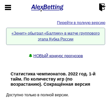
Перейти в полную версию
Главная
«Зенит» обыграл «Балтику» в матче группового
этапа Кубка России
Кабинет
Контакты
🔔
НОВЫЙ конкурс прогнозов
Новости спорта
Статистика чемпионатов. 2022 год. 1-й
тайм. По количеству игр (по
Всё о сайте
►
возрастанию). Сокращённая версия
Доступно только в полной версии.
Прогнозы
Описание
►